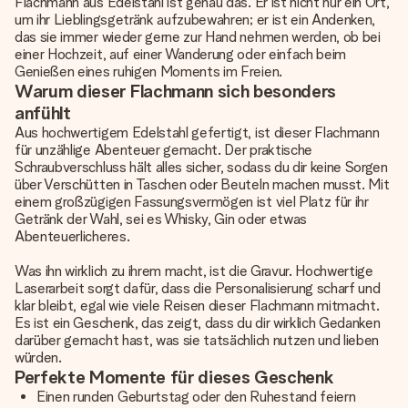
Flachmann aus Edelstahl ist genau das. Er ist nicht nur ein Ort,
um ihr Lieblingsgetränk aufzubewahren; er ist ein Andenken,
das sie immer wieder gerne zur Hand nehmen werden, ob bei
einer Hochzeit, auf einer Wanderung oder einfach beim
Genießen eines ruhigen Moments im Freien.
Warum dieser Flachmann sich besonders
anfühlt
Aus hochwertigem Edelstahl gefertigt, ist dieser Flachmann
für unzählige Abenteuer gemacht. Der praktische
Schraubverschluss hält alles sicher, sodass du dir keine Sorgen
über Verschütten in Taschen oder Beuteln machen musst. Mit
einem großzügigen Fassungsvermögen ist viel Platz für ihr
Getränk der Wahl, sei es Whisky, Gin oder etwas
Abenteuerlicheres.
Was ihn wirklich zu ihrem macht, ist die Gravur. Hochwertige
Laserarbeit sorgt dafür, dass die Personalisierung scharf und
klar bleibt, egal wie viele Reisen dieser Flachmann mitmacht.
Es ist ein Geschenk, das zeigt, dass du dir wirklich Gedanken
darüber gemacht hast, was sie tatsächlich nutzen und lieben
würden.
Perfekte Momente für dieses Geschenk
Einen runden Geburtstag oder den Ruhestand feiern