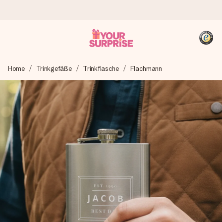
Heute bestellt, in 1 Werktag verschickt
Home
Trinkgefäße
Trinkflasche
Flachmann
Wir bereiten dein Geschenk sorgfältig vor und schicken es
blitzschnell – damit du es genau zum richtigen Zeitpunkt
überreichen kannst, wenn es am meisten zählt.
4,8 (basierend auf +15.000 Bewertungen)
Unsere Geschenke begeistern. Kunden bewerten uns mit
4,8 bei Google Reviews (Gesamtergebnis aller Länder, in
die wir versenden).
+49 39292 929695