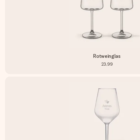
Rotweinglas
23,99