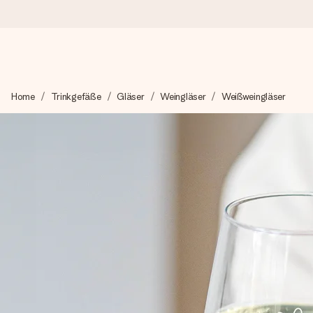
Heute bestellt, in 1 Werktag verschickt
Home
Trinkgefäße
Gläser
Weingläser
Weißweingläser
Wir bereiten dein Geschenk sorgfältig vor und schicken es bli
zählt.
4,8 (basierend auf +15.000 Bewertungen)
Unsere Geschenke begeistern. Kunden bewerten uns mit 4,8 be
+49 39292 929695
Montag - Freitag : 8:30 - 17:00 Uhr
Samstag - Sonntag : 8:30 - 13:00 Uhr