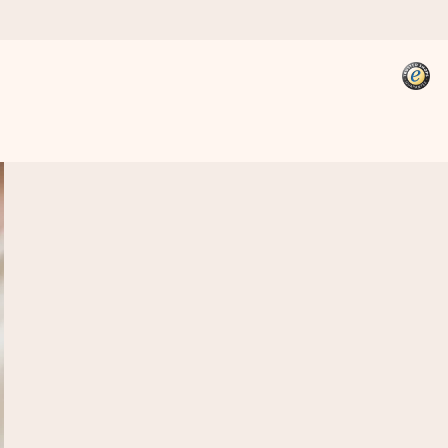
kannst, wenn es am meisten
den).