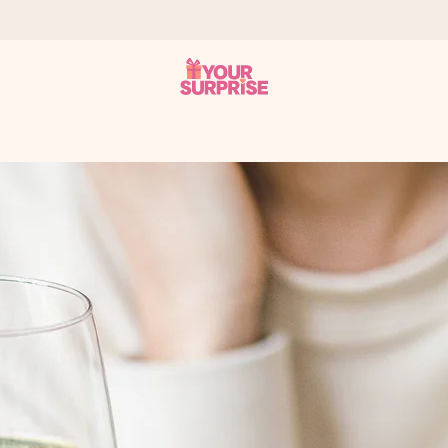
tzschnell – damit du es genau zum richtigen Zeitpunkt überreichen 
i Google Reviews (Gesamtergebnis aller Länder, in die wir versen