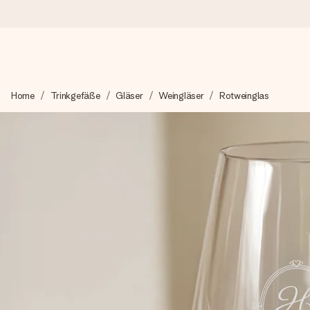
Heute bestellt, in 1 Werktag verschickt
Home
Trinkgefäße
Gläser
Weingläser
Rotweinglas
Wir bereiten dein Geschenk sorgfältig vor und schicken es bli
zählt.
4,8 (basierend auf +15.000 Bewertungen)
Unsere Geschenke begeistern. Kunden bewerten uns mit 4,8 be
+49 39292 929695
Montag - Freitag : 8:30 - 17:00 Uhr
Samstag - Sonntag : 8:30 - 13:00 Uhr