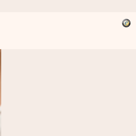
kannst, wenn es am meisten
den).