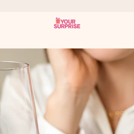
tzschnell – damit du es genau zum richtigen Zeitpunkt überreichen 
i Google Reviews (Gesamtergebnis aller Länder, in die wir versen