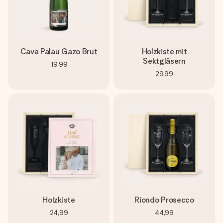
Cava Palau Gazo Brut
Holzkiste mit
Sektgläsern
19,99
29,99
Holzkiste
Riondo Prosecco
24,99
44,99