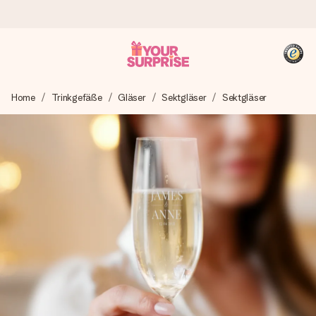
Heute bestellt, in 1 Werktag verschickt
Home
Trinkgefäße
Gläser
Sektgläser
Sektgläser
Wir bereiten dein Geschenk sorgfältig vor und schicken es
blitzschnell – damit du es genau zum richtigen Zeitpunkt
überreichen kannst, wenn es am meisten zählt.
4,8 (basierend auf +15.000 Bewertungen)
Unsere Geschenke begeistern. Kunden bewerten uns mit
4,8 bei Google Reviews (Gesamtergebnis aller Länder, in
die wir versenden).
+49 39292 929695