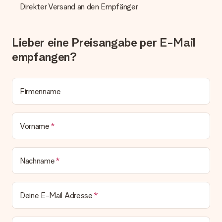
Sollte das Geschenk wider Erwarten deine Erwartungen nicht
Direkter Versand an den Empfänger
erfüllen, bitten wir dich, unseren Kundenservice zu
kontaktieren. Dort wird dir umgehend ein passender
Lösungsvorschlag unterbreitet.
Lieber eine Preisangabe per E-Mail
Wird die Rechnung mit der Bestellung mitverschickt?
empfangen?
Alle Lieferungen erfolgen ohne Rechnung und/oder
Lieferschein. Die Rechnung zu deiner Bestellung erhältst du
zeitgleich mit der Bestätigungsmail und kannst sie jederzeit in
deinem MySurprise Account einsehen. Du kannst das
Firmenname
Geschenk also direkt beim Empfänger liefern lassen und es
bleibt eine echte Überraschung!
Vorname
Nachname
Deine E-Mail Adresse