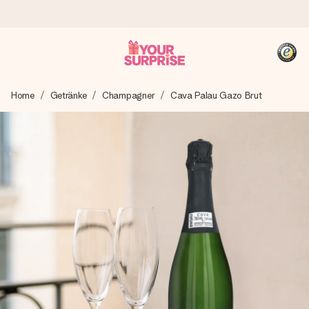
Heute bestellt, in 1 Werktag verschickt
Home
Getränke
Champagner
Cava Palau Gazo Brut
Wir bereiten dein Geschenk sorgfältig vor und schicken es
blitzschnell – damit du es genau zum richtigen Zeitpunkt
überreichen kannst, wenn es am meisten zählt.
4,8 (basierend auf +15.000 Bewertungen)
Unsere Geschenke begeistern. Kunden bewerten uns mit
4,8 bei Google Reviews (Gesamtergebnis aller Länder, in
die wir versenden).
+49 39292 929695