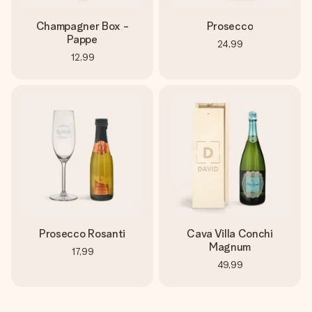
Champagner Box -
Prosecco
Pappe
24,99
12,99
Prosecco Rosanti
Cava Villa Conchi
Magnum
17,99
49,99