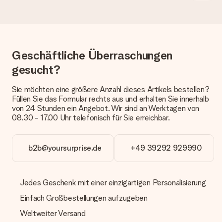
dem Geschenk vermeldet. Du kannst darauf vertrauen, dass
eine fristgerechte Lieferung durch unsere Lieferdienste
erfolgt.
Welche Lieferoptionen stehen zur Verfügung?
Geschäftliche Überraschungen
Derzeit können wir (noch) keine verschiedenen Lieferoptionen
anbieten. Das Geschenk, das bestellt wird, wird als Paket oder
gesucht?
Päckchen versendet. Möchtest du wissen, ob es als Paket
oder Päckchen geliefert wird, kontaktiere bitte unseren
Sie möchten eine größere Anzahl dieses Artikels bestellen?
Kundenservice.
Füllen Sie das Formular rechts aus und erhalten Sie innerhalb
von 24 Stunden ein Angebot. Wir sind an Werktagen von
Zahlung
08.30 - 17.00 Uhr telefonisch für Sie erreichbar.
Wie kann ich meine Bestellung bezahlen?
Wir bieten die folgenden Zahlungsoptionen an: Vorauskasse
mit normaler Überweisung, Sofortüberweisung, Paypal,
b2b@yoursurprise.de
+49 39292 929990
Kreditkarte oder auf Rechnung über Klarna. Bei einer
manuellen Überweisung verlängert sich die Lieferzeit des
Geschenks jedoch um 3 Werktage.
Jedes Geschenk mit einer einzigartigen Personalisierung
Geschenk empfangen
Einfach Großbestellungen aufzugeben
Was, wenn das Geschenk meine Erwartungen nicht
Weltweiter Versand
erfüllt?