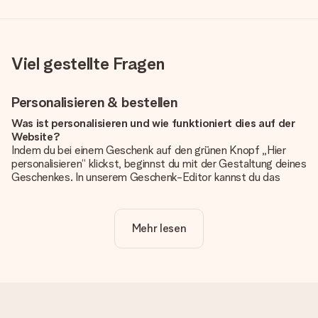
Viel gestellte Fragen
Personalisieren & bestellen
Was ist personalisieren und wie funktioniert dies auf der
Website?
Indem du bei einem Geschenk auf den grünen Knopf „Hier
personalisieren“ klickst, beginnst du mit der Gestaltung deines
Geschenkes. In unserem Geschenk-Editor kannst du das
Geschenk komplett nach Wunsch mit deinem eigenen Foto
und/oder Text gestalten. Wenn du möchtest, wählst du auch
noch eines unserer angebotenen Designs, um deinem
Mehr lesen
Geschenk die perfekte Ausstrahlung zu verleihen.
Ist die Personalisierung im Preis enthalten?
Der auf der Website angezeigte Preis ist inklusive der
Personalisierung. So ist und bleibt es übersichtlich!
Hat mein Foto die richtige Qualität?