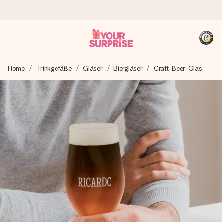
Heute bestellt, in 1 Werktag verschickt
Home
Trinkgefäße
Gläser
Biergläser
Craft-Beer-Glas
Wir bereiten dein Geschenk sorgfältig vor und schicken es
blitzschnell – damit du es genau zum richtigen Zeitpunkt
überreichen kannst, wenn es am meisten zählt.
4,8 (basierend auf +15.000 Bewertungen)
Unsere Geschenke begeistern. Kunden bewerten uns mit
4,8 bei Google Reviews (Gesamtergebnis aller Länder, in
die wir versenden).
+49 39292 929695