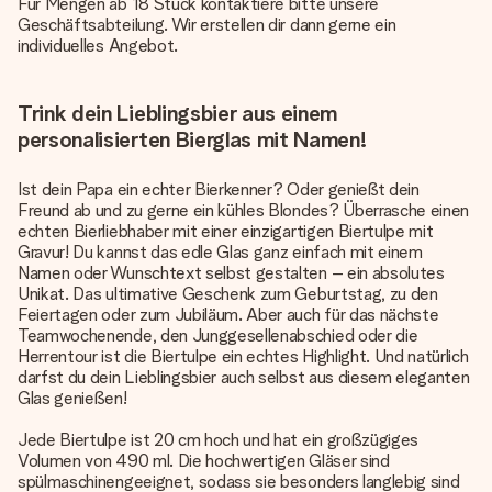
Für Mengen ab 18 Stück kontaktiere bitte unsere
Geschäftsabteilung. Wir erstellen dir dann gerne ein
individuelles Angebot.
Trink dein Lieblingsbier aus einem
personalisierten Bierglas mit Namen!
Ist dein Papa ein echter Bierkenner? Oder genießt dein
Freund ab und zu gerne ein kühles Blondes? Überrasche einen
echten Bierliebhaber mit einer einzigartigen Biertulpe mit
Gravur! Du kannst das edle Glas ganz einfach mit einem
Namen oder Wunschtext selbst gestalten – ein absolutes
Unikat. Das ultimative Geschenk zum Geburtstag, zu den
Feiertagen oder zum Jubiläum. Aber auch für das nächste
Teamwochenende, den Junggesellenabschied oder die
Herrentour ist die Biertulpe ein echtes Highlight. Und natürlich
darfst du dein Lieblingsbier auch selbst aus diesem eleganten
Glas genießen!
Jede Biertulpe ist 20 cm hoch und hat ein großzügiges
Volumen von 490 ml. Die hochwertigen Gläser sind
spülmaschinengeeignet, sodass sie besonders langlebig sind