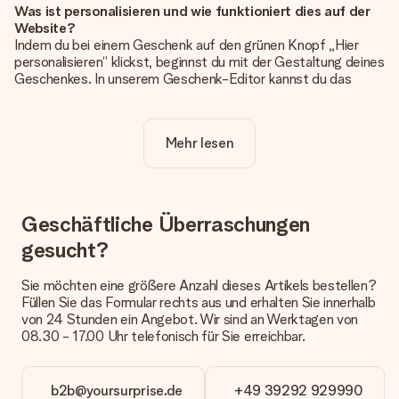
Was ist personalisieren und wie funktioniert dies auf der
Website?
Indem du bei einem Geschenk auf den grünen Knopf „Hier
personalisieren“ klickst, beginnst du mit der Gestaltung deines
Geschenkes. In unserem Geschenk-Editor kannst du das
Geschenk komplett nach Wunsch mit deinem eigenen Foto
und/oder Text gestalten. Wenn du möchtest, wählst du auch
noch eines unserer angebotenen Designs, um deinem
Mehr lesen
Geschenk die perfekte Ausstrahlung zu verleihen.
Ist die Personalisierung im Preis enthalten?
Der auf der Website angezeigte Preis ist inklusive der
Personalisierung. So ist und bleibt es übersichtlich!
Geschäftliche Überraschungen
gesucht?
Hat mein Foto die richtige Qualität?
Wir möchten sicherstellen, dass du mit deinem Geschenk
rundum zufrieden bist. Deshalb ist es wichtig, qualitativ
Sie möchten eine größere Anzahl dieses Artikels bestellen?
hochwertige Fotos zu verwenden. Wenn du dir nicht sicher
Füllen Sie das Formular rechts aus und erhalten Sie innerhalb
bist, ob dein Bild die erforderliche Qualität aufweist, wende
von 24 Stunden ein Angebot. Wir sind an Werktagen von
dich bitte an unseren Kundenservice und füge dein Foto
08.30 - 17.00 Uhr telefonisch für Sie erreichbar.
zusammen mit dem Geschenk bei, das du bestellen
möchtest. Unser Kundenservice kann dann die Qualität für
dich überprüfen!
b2b@yoursurprise.de
+49 39292 929990