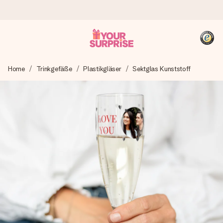
Heute bestellt, in 1 Werktag verschickt
Home
Trinkgefäße
Plastikgläser
Sektglas Kunststoff
Wir bereiten dein Geschenk sorgfältig vor und schicken es
blitzschnell – damit du es genau zum richtigen Zeitpunkt
überreichen kannst, wenn es am meisten zählt.
4,8 (basierend auf +15.000 Bewertungen)
Unsere Geschenke begeistern. Kunden bewerten uns mit
4,8 bei Google Reviews (Gesamtergebnis aller Länder, in
die wir versenden).
+49 39292 929695