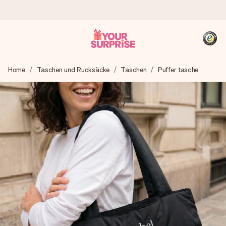
Heute bestellt, in 1 Werktag verschickt
Home
Taschen und Rucksäcke
Taschen
Puffer tasche
Wir bereiten dein Geschenk sorgfältig vor und schicken es
blitzschnell – damit du es genau zum richtigen Zeitpunkt
überreichen kannst, wenn es am meisten zählt.
4,8 (basierend auf +15.000 Bewertungen)
Unsere Geschenke begeistern. Kunden bewerten uns mit
4,8 bei Google Reviews (Gesamtergebnis aller Länder, in
die wir versenden).
+49 39292 929695