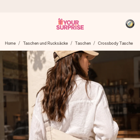
Heute bestellt, in 1 Werktag verschickt
Home
Taschen und Rucksäcke
Taschen
Crossbody Tasche
Wir bereiten dein Geschenk sorgfältig vor und schicken es
blitzschnell – damit du es genau zum richtigen Zeitpunkt
überreichen kannst, wenn es am meisten zählt.
4,8 (basierend auf +15.000 Bewertungen)
Unsere Geschenke begeistern. Kunden bewerten uns mit
4,8 bei Google Reviews (Gesamtergebnis aller Länder, in
die wir versenden).
+49 39292 929695