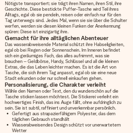
Nötigste transportiert; sie trägt ihren Namen, ihren Stil, ihre
Geschichte. Diese bestickte Puffer-Tasche wird Teil ihres
Alltags, egal ob sie pendeln, reisen oder einfach nur für den
Tag unterwegs sind. Jedes Mal, wenn sie sie über die Schulter
werfen, werden sie diesen kleinen Funken der Anerkennung
spüren: Diese ist einzigartig ihre.
Gemacht für ihre alltäglichen Abenteuer
Das wasserabweisende Material schützt ihre Habseligkeiten,
egal ob bei Regen oder Sonnenschein. Im Inneren befindet
sich ein geräumiges Fach, das alles aufnimmt, was sie
brauchen – Geldbörse, Handy, Schlüssel und all die kleinen
Extras, die das Leben leichter machen. Es ist die Art von
Tasche, die sich ihrem Tag anpasst, egal ob sie eine neue
Stadt erkunden oder nur schnell einkaufen gehen.
Personalisierung, die Charakter verleiht
Wähle den Namen oder Text, den du wunderschön auf die
Tasche sticken lassen möchtest. Die Stickerei verleiht ein
hochwertiges Finish, das ins Auge fällt, ohne aufdringlich zu
sein. Sie ist subtil, raffiniert und unverkennbar persönlich.
Gefertigt aus strapazierfähigem Polyester, das dem
täglichen Gebrauch standhält
Wasserabweisendes Design schützt vor unerwartetem
Wetter