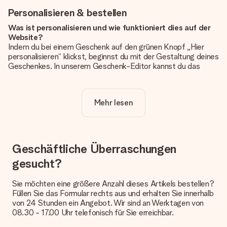
Personalisieren & bestellen
Was ist personalisieren und wie funktioniert dies auf der
Website?
Indem du bei einem Geschenk auf den grünen Knopf „Hier
personalisieren“ klickst, beginnst du mit der Gestaltung deines
Geschenkes. In unserem Geschenk-Editor kannst du das
Geschenk komplett nach Wunsch mit deinem eigenen Foto
und/oder Text gestalten. Wenn du möchtest, wählst du auch
noch eines unserer angebotenen Designs, um deinem
Mehr lesen
Geschenk die perfekte Ausstrahlung zu verleihen.
Ist die Personalisierung im Preis enthalten?
Der auf der Website angezeigte Preis ist inklusive der
Personalisierung. So ist und bleibt es übersichtlich!
Geschäftliche Überraschungen
gesucht?
Hat mein Foto die richtige Qualität?
Wir möchten sicherstellen, dass du mit deinem Geschenk
rundum zufrieden bist. Deshalb ist es wichtig, qualitativ
Sie möchten eine größere Anzahl dieses Artikels bestellen?
hochwertige Fotos zu verwenden. Wenn du dir nicht sicher
Füllen Sie das Formular rechts aus und erhalten Sie innerhalb
bist, ob dein Bild die erforderliche Qualität aufweist, wende
von 24 Stunden ein Angebot. Wir sind an Werktagen von
dich bitte an unseren Kundenservice und füge dein Foto
08.30 - 17.00 Uhr telefonisch für Sie erreichbar.
zusammen mit dem Geschenk bei, das du bestellen