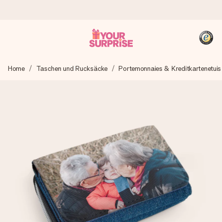
Heute bestellt, in 1 Werktag verschickt
Home
Taschen und Rucksäcke
Portemonnaies & Kreditkartenetuis
Wir bereiten dein Geschenk sorgfältig vor und schicken es
blitzschnell – damit du es genau zum richtigen Zeitpunkt
überreichen kannst, wenn es am meisten zählt.
4,8 (basierend auf +15.000 Bewertungen)
Unsere Geschenke begeistern. Kunden bewerten uns mit
4,8 bei Google Reviews (Gesamtergebnis aller Länder, in
die wir versenden).
+49 39292 929695