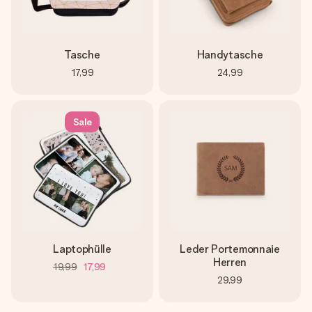
Tasche
Handytasche
17,99
24,99
Sale
Laptophülle
Leder Portemonnaie
Herren
19,99
17,99
29,99