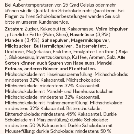
Bei Außentemperaturen von 25 Grad Celsius oder mehr
können wir die Qualität der Schokolade nicht garantieren. Bei
Fragen zu Ihren Schokoladenbestellungen wenden Sie sich
bitte an unseren Kundenservice.
Zutaten:
Zucker, Kakaobutter, Kakaomasse,
Vollmilchpulver
, pflanzliche Fette (Palm, Shea),
Haselnüsse
(3,8%),
Mandeln
(3,4%),
Sahnepulver
,
Magermilchpulver,
Milchzucker
,
Buttermilchpulver
,
Butterreinfett
,
Dextrose, Magerkakao, Fruktose, Emulgator: Lecithine (
Soja
), Glukosesirup, Invertzuckersirup, Kaffee, Aromen, Salz.
Alle
Sorten können auch Spuren von Haselnuss, Mandel,
Erdnuss, anderen Nüssen und Ei enthalten.
Milchschokolade mit Haselnusscremefüllung; Milchschokolade:
mindestens 32% Kakaoanteil. Milchschokolade;
Milchschokolade: mindestens 32% Kakaoanteil.
Milchschokolade mit Mandel- und Haselnussstückchen;
Milchschokolade: mindestens 32% Kakaoanteil.
Milchschokolade mit Pralinencremefüllung; Milchschokolade:
mindestens 32% Kakaoanteil. Bitterschokolade;
Bitterschokolade: mindestens 45% Kakaoanteil. Dunkle
Schokolade mit Marzipanfüllung; dunkle Schokolade:
mindestens 50 % Kakaoanteil. Dunkle Schokolade mit
Moussefüllung; dunkle Schokolade: mindestens 50 %