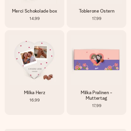
Merci Schokolade box
Toblerone Ostern
14,99
17,99
Milka Herz
Milka Pralinen -
Muttertag
16,99
17,99