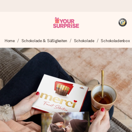
Heute bestellt, in 1 Werktag verschickt
Home
Schokolade & Süßigkeiten
Schokolade
Schokoladenbox
Wir bereiten dein Geschenk sorgfältig vor und schicken es
blitzschnell – damit du es genau zum richtigen Zeitpunkt
überreichen kannst, wenn es am meisten zählt.
4,8 (basierend auf +15.000 Bewertungen)
Unsere Geschenke begeistern. Kunden bewerten uns mit
4,8 bei Google Reviews (Gesamtergebnis aller Länder, in
die wir versenden).
+49 39292 929695