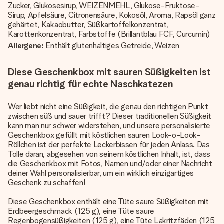
Zucker, Glukosesirup, WEIZENMEHL, Glukose-Fruktose-
Sirup, Apfelsäure, Citronensäure, Kokosöl, Aroma, Rapsöl ganz
gehärtet, Kakaobutter, Süßkartoffelkonzentrat,
Karottenkonzentrat, Farbstoffe (Brillantblau FCF, Curcumin)
Allergene:
Enthält glutenhaltiges Getreide, Weizen
Diese Geschenkbox mit sauren Süßigkeiten ist
genau richtig für echte Naschkatezen
Wer liebt nicht eine Süßigkeit, die genau den richtigen Punkt
zwischen süß und sauer trifft? Dieser traditionellen Süßigkeit
kann man nur schwer widerstehen, und unsere personalisierte
Geschenkbox gefüllt mit köstlichen sauren Look-o-Look-
Röllchen ist der perfekte Leckerbissen für jeden Anlass. Das
Tolle daran, abgesehen von seinem köstlichen Inhalt, ist, dass
die Geschenkbox mit Fotos, Namen und/oder einer Nachricht
deiner Wahl personalisierbar, um ein wirklich einzigartiges
Geschenk zu schaffen!
Diese Geschenkbox enthält eine Tüte saure Süßigkeiten mit
Erdbeergeschmack (125 g), eine Tüte saure
Regenbogensüßigkeiten (125 g), eine Tüte Lakritzfäden (125