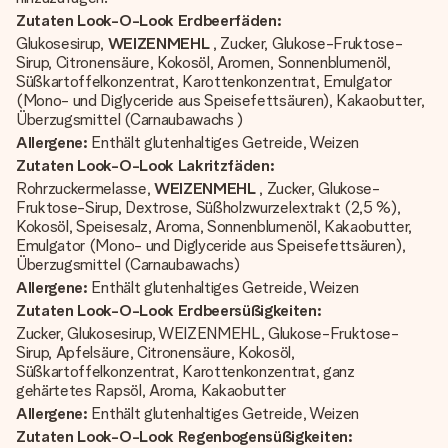
Zutaten Look-O-Look Erdbeerfäden:
Glukosesirup,
WEIZENMEHL
, Zucker, Glukose-Fruktose-
Sirup, Citronensäure, Kokosöl, Aromen, Sonnenblumenöl,
Süßkartoffelkonzentrat, Karottenkonzentrat, Emulgator
(Mono- und Diglyceride aus Speisefettsäuren), Kakaobutter,
Überzugsmittel (Carnaubawachs )
Allergene:
Enthält glutenhaltiges Getreide, Weizen
Zutaten Look-O-Look Lakritzfäden:
Rohrzuckermelasse,
WEIZENMEHL
, Zucker, Glukose-
Fruktose-Sirup, Dextrose, Süßholzwurzelextrakt (2,5 %),
Kokosöl, Speisesalz, Aroma, Sonnenblumenöl, Kakaobutter,
Emulgator (Mono- und Diglyceride aus Speisefettsäuren),
Überzugsmittel (Carnaubawachs)
Allergene:
Enthält glutenhaltiges Getreide, Weizen
Zutaten Look-O-Look Erdbeersüßigkeiten:
Zucker, Glukosesirup, WEIZENMEHL, Glukose-Fruktose-
Sirup, Apfelsäure, Citronensäure, Kokosöl,
Süßkartoffelkonzentrat, Karottenkonzentrat, ganz
gehärtetes Rapsöl, Aroma, Kakaobutter
Allergene:
Enthält glutenhaltiges Getreide, Weizen
Zutaten Look-O-Look Regenbogensüßigkeiten: