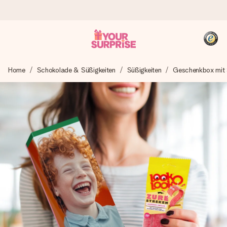
Heute bestellt, in 1 Werktag verschickt
Home
Schokolade & Süßigkeiten
Süßigkeiten
Geschenkbox mit 
Wir bereiten dein Geschenk sorgfältig vor und schicken es
blitzschnell – damit du es genau zum richtigen Zeitpunkt
überreichen kannst, wenn es am meisten zählt.
4,8 (basierend auf +15.000 Bewertungen)
Unsere Geschenke begeistern. Kunden bewerten uns mit
4,8 bei Google Reviews (Gesamtergebnis aller Länder, in
die wir versenden).
+49 39292 929695