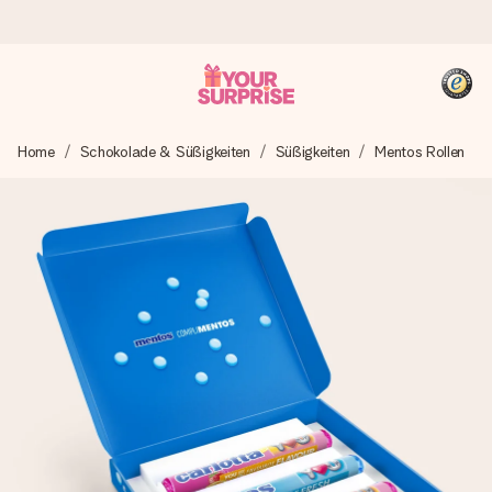
Heute bestellt, in 1 Werktag verschickt
Home
Schokolade & Süßigkeiten
Süßigkeiten
Mentos Rollen
Wir bereiten dein Geschenk sorgfältig vor und schicken es
blitzschnell – damit du es genau zum richtigen Zeitpunkt
überreichen kannst, wenn es am meisten zählt.
4,8 (basierend auf +15.000 Bewertungen)
Unsere Geschenke begeistern. Kunden bewerten uns mit
4,8 bei Google Reviews (Gesamtergebnis aller Länder, in
die wir versenden).
+49 39292 929695