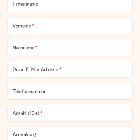
deinem MySurprise Account einsehen. Du kannst das
Firmenname
Geschenk also direkt beim Empfänger liefern lassen und es
bleibt eine echte Überraschung!
Vorname
Nachname
Deine E-Mail Adresse
Telefonnummer
Anzahl (10+)
Anmerkung