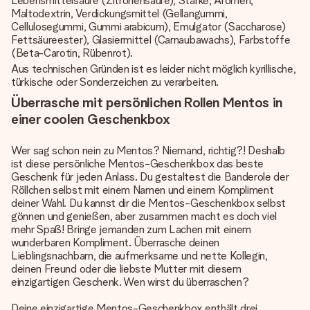
Lebensmittelsäure (Zitronensäure), Stärke, Aromen,
Maltodextrin, Verdickungsmittel (Gellangummi,
Cellulosegummi, Gummi arabicum), Emulgator (Saccharose)
Fettsäureester), Glasiermittel (Carnaubawachs), Farbstoffe
(Beta-Carotin, Rübenrot).
Aus technischen Gründen ist es leider nicht möglich kyrillische,
türkische oder Sonderzeichen zu verarbeiten.
Überrasche mit persönlichen Rollen Mentos in
einer coolen Geschenkbox
Wer sag schon nein zu Mentos? Niemand, richtig?! Deshalb
ist diese persönliche Mentos-Geschenkbox das beste
Geschenk für jeden Anlass. Du gestaltest die Banderole der
Röllchen selbst mit einem Namen und einem Kompliment
deiner Wahl. Du kannst dir die Mentos-Geschenkbox selbst
gönnen und genießen, aber zusammen macht es doch viel
mehr Spaß! Bringe jemanden zum Lachen mit einem
wunderbaren Kompliment. Überrasche deinen
Lieblingsnachbarn, die aufmerksame und nette Kollegin,
deinen Freund oder die liebste Mutter mit diesem
einzigartigen Geschenk. Wen wirst du überraschen?
Deine einzigartige Mentos-Geschenkbox enthält drei