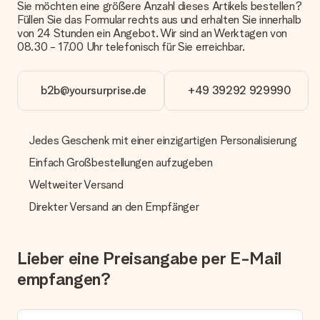
Sie möchten eine größere Anzahl dieses Artikels bestellen?
Kundenservice.
Füllen Sie das Formular rechts aus und erhalten Sie innerhalb
von 24 Stunden ein Angebot. Wir sind an Werktagen von
Zahlung
08.30 - 17.00 Uhr telefonisch für Sie erreichbar.
Wie kann ich meine Bestellung bezahlen?
Wir bieten die folgenden Zahlungsoptionen an: Vorauskasse
mit normaler Überweisung, Sofortüberweisung, Paypal,
b2b@yoursurprise.de
+49 39292 929990
Kreditkarte oder auf Rechnung über Klarna. Bei einer
manuellen Überweisung verlängert sich die Lieferzeit des
Geschenks jedoch um 3 Werktage.
Jedes Geschenk mit einer einzigartigen Personalisierung
Geschenk empfangen
Einfach Großbestellungen aufzugeben
Was, wenn das Geschenk meine Erwartungen nicht
Weltweiter Versand
erfüllt?
Sollte das Geschenk wider Erwarten deine Erwartungen nicht
Direkter Versand an den Empfänger
erfüllen, bitten wir dich, unseren Kundenservice zu
kontaktieren. Dort wird dir umgehend ein passender
Lösungsvorschlag unterbreitet.
Lieber eine Preisangabe per E-Mail
Wird die Rechnung mit der Bestellung mitverschickt?
empfangen?
Alle Lieferungen erfolgen ohne Rechnung und/oder
Lieferschein. Die Rechnung zu deiner Bestellung erhältst du
zeitgleich mit der Bestätigungsmail und kannst sie jederzeit in