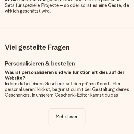
Sets für spezielle Projekte – so oder so ist es eine Geste, die
wirklich geschätzt wird.
Viel gestellte Fragen
Personalisieren & bestellen
Was ist personalisieren und wie funktioniert dies auf der
Website?
Indem du bei einem Geschenk auf den grünen Knopf „Hier
personalisieren“ klickst, beginnst du mit der Gestaltung deines
Geschenkes. In unserem Geschenk-Editor kannst du das
Geschenk komplett nach Wunsch mit deinem eigenen Foto
und/oder Text gestalten. Wenn du möchtest, wählst du auch
noch eines unserer angebotenen Designs, um deinem
Mehr lesen
Geschenk die perfekte Ausstrahlung zu verleihen.
Ist die Personalisierung im Preis enthalten?