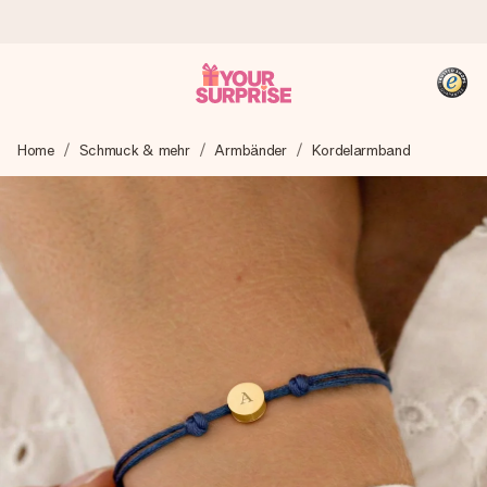
Heute bestellt, in 1 Werktag verschickt
Home
Schmuck & mehr
Armbänder
Kordelarmband
Wir bereiten dein Geschenk sorgfältig vor und schicken es
blitzschnell – damit du es genau zum richtigen Zeitpunkt
überreichen kannst, wenn es am meisten zählt.
4,8 (basierend auf +15.000 Bewertungen)
Unsere Geschenke begeistern. Kunden bewerten uns mit
4,8 bei Google Reviews (Gesamtergebnis aller Länder, in
die wir versenden).
+49 39292 929695