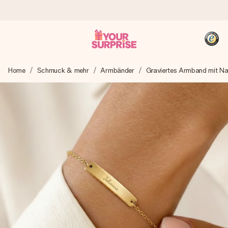
Heute bestellt, in 1 Werktag verschickt
Home
Schmuck & mehr
Armbänder
Graviertes Armband mit N
Wir bereiten dein Geschenk sorgfältig vor und schicken es
blitzschnell – damit du es genau zum richtigen Zeitpunkt
überreichen kannst, wenn es am meisten zählt.
4,8 (basierend auf +15.000 Bewertungen)
Unsere Geschenke begeistern. Kunden bewerten uns mit
4,8 bei Google Reviews (Gesamtergebnis aller Länder, in
die wir versenden).
+49 39292 929695