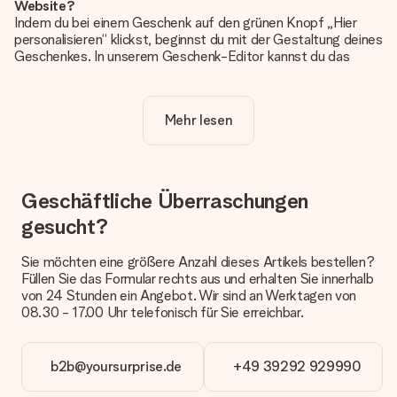
Website?
Indem du bei einem Geschenk auf den grünen Knopf „Hier
personalisieren“ klickst, beginnst du mit der Gestaltung deines
Geschenkes. In unserem Geschenk-Editor kannst du das
Geschenk komplett nach Wunsch mit deinem eigenen Foto
und/oder Text gestalten. Wenn du möchtest, wählst du auch
noch eines unserer angebotenen Designs, um deinem
Mehr lesen
Geschenk die perfekte Ausstrahlung zu verleihen.
Ist die Personalisierung im Preis enthalten?
Der auf der Website angezeigte Preis ist inklusive der
Personalisierung. So ist und bleibt es übersichtlich!
Geschäftliche Überraschungen
gesucht?
Hat mein Foto die richtige Qualität?
Wir möchten sicherstellen, dass du mit deinem Geschenk
rundum zufrieden bist. Deshalb ist es wichtig, qualitativ
Sie möchten eine größere Anzahl dieses Artikels bestellen?
hochwertige Fotos zu verwenden. Wenn du dir nicht sicher
Füllen Sie das Formular rechts aus und erhalten Sie innerhalb
bist, ob dein Bild die erforderliche Qualität aufweist, wende
von 24 Stunden ein Angebot. Wir sind an Werktagen von
dich bitte an unseren Kundenservice und füge dein Foto
08.30 - 17.00 Uhr telefonisch für Sie erreichbar.
zusammen mit dem Geschenk bei, das du bestellen
möchtest. Unser Kundenservice kann dann die Qualität für
dich überprüfen!
b2b@yoursurprise.de
+49 39292 929990
Welche Dateien kann ich hochladen?