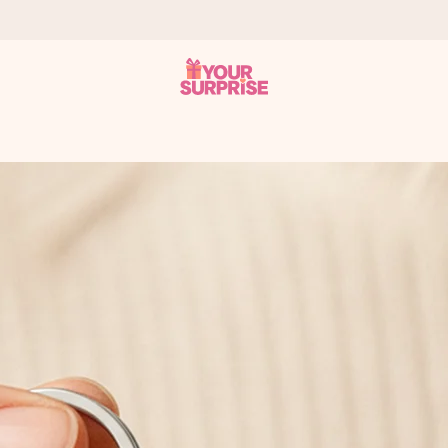
tzschnell – damit du es genau zum richtigen Zeitpunkt überreichen 
i Google Reviews (Gesamtergebnis aller Länder, in die wir versen