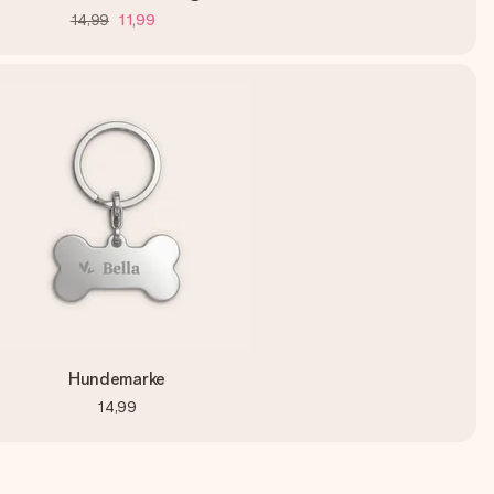
14,99
11,99
Hundemarke
14,99