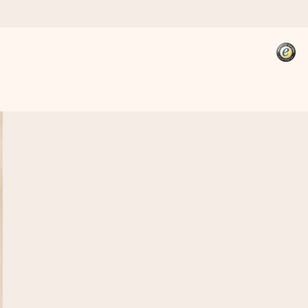
kannst, wenn es am meisten
den).