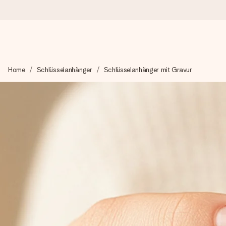
Heute bestellt, in 1 Werktag verschickt
Home
Schlüsselanhänger
Schlüsselanhänger mit Gravur
Wir bereiten dein Geschenk sorgfältig vor und schicken es bli
zählt.
4,8 (basierend auf +15.000 Bewertungen)
Unsere Geschenke begeistern. Kunden bewerten uns mit 4,8 be
+49 39292 929695
Montag - Freitag : 8:30 - 17:00 Uhr
Samstag - Sonntag : 8:30 - 13:00 Uhr