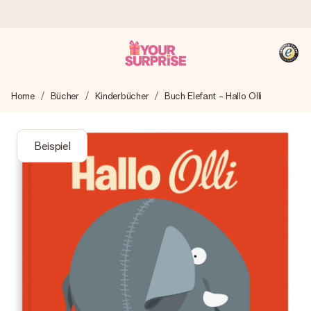
Heute bestellt, in 1 Werktag verschickt
Home
Bücher
Kinderbücher
Buch Elefant - Hallo Olli
Wir bereiten dein Geschenk sorgfältig vor und schicken es
blitzschnell – damit du es genau zum richtigen Zeitpunkt
überreichen kannst, wenn es am meisten zählt.
Beispiel
4,8 (basierend auf +15.000 Bewertungen)
Unsere Geschenke begeistern. Kunden bewerten uns mit
4,8 bei Google Reviews (Gesamtergebnis aller Länder, in
die wir versenden).
+49 39292 929695