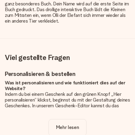
ganz besonderes Buch. Dein Name wird auf die erste Seite im
Buch gedruckt. Das drollige interaktive Buch lädt die Kleinen
zum Mitraten ein, wenn Olli der Elefant sich immer wieder als
ein anderes Tier verkleidet.
Viel gestellte Fragen
Personalisieren & bestellen
Was ist personalisieren und wie funktioniert dies auf der
Website?
Indem du bei einem Geschenk auf den grünen Knopf „Hier
personalisieren“ klickst, beginnst du mit der Gestaltung deines
Geschenkes. In unserem Geschenk-Editor kannst du das
Geschenk komplett nach Wunsch mit deinem eigenen Foto
und/oder Text gestalten. Wenn du möchtest, wählst du auch
noch eines unserer angebotenen Designs, um deinem
Mehr lesen
Geschenk die perfekte Ausstrahlung zu verleihen.