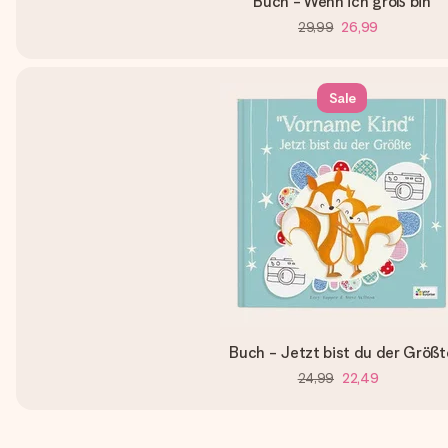
Buch - Wenn ich groß bin
29,99
26,99
Sale
Buch - Jetzt bist du der Größt
24,99
22,49