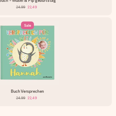
Buch - Wusel & Pip geburtstag
24,99
22,49
Sale
Buch Versprechen
24,99
22,49