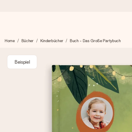
Heute bestellt, in 1 Werktag verschickt
Home
Bücher
Kinderbücher
Buch - Das Große Partybuch
Wir bereiten dein Geschenk sorgfältig vor und schicken es bli
zählt.
Beispiel
4,8 (basierend auf +15.000 Bewertungen)
Unsere Geschenke begeistern. Kunden bewerten uns mit 4,8 be
+49 39292 929695
Montag - Freitag : 8:30 - 17:00 Uhr
Samstag - Sonntag : 8:30 - 13:00 Uhr