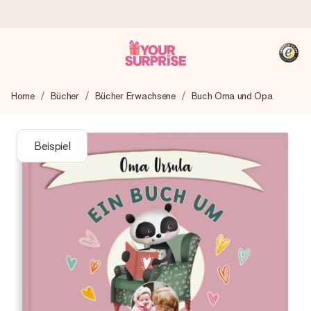
Heute bestellt, in 1 Werktag verschickt
Home
Bücher
Bücher Erwachsene
Buch Oma und Opa
Wir bereiten dein Geschenk sorgfältig vor und schicken es
blitzschnell – damit du es genau zum richtigen Zeitpunkt
überreichen kannst, wenn es am meisten zählt.
Beispiel
4,8 (basierend auf +15.000 Bewertungen)
Unsere Geschenke begeistern. Kunden bewerten uns mit
4,8 bei Google Reviews (Gesamtergebnis aller Länder, in
die wir versenden).
+49 39292 929695