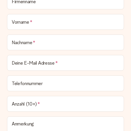
Firmenname
zeitgleich mit der Bestätigungsmail und kannst sie jederzeit in
deinem MySurprise Account einsehen. Du kannst das
Geschenk also direkt beim Empfänger liefern lassen und es
bleibt eine echte Überraschung!
Vorname
Nachname
Deine E-Mail Adresse
Telefonnummer
Anzahl (10+)
Anmerkung