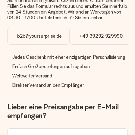
Sie möchten eine größere Anzahl dieses Artikels bestellen?
oder Päckchen geliefert wird, kontaktiere bitte unseren
Füllen Sie das Formular rechts aus und erhalten Sie innerhalb
Kundenservice.
von 24 Stunden ein Angebot. Wir sind an Werktagen von
08.30 - 17.00 Uhr telefonisch für Sie erreichbar.
Zahlung
Wie kann ich meine Bestellung bezahlen?
Wir bieten die folgenden Zahlungsoptionen an: Vorauskasse
b2b@yoursurprise.de
+49 39292 929990
mit normaler Überweisung, Sofortüberweisung, Paypal,
Kreditkarte oder auf Rechnung über Klarna. Bei einer
manuellen Überweisung verlängert sich die Lieferzeit des
Jedes Geschenk mit einer einzigartigen Personalisierung
Geschenks jedoch um 3 Werktage.
Einfach Großbestellungen aufzugeben
Geschenk empfangen
Weltweiter Versand
Was, wenn das Geschenk meine Erwartungen nicht
Direkter Versand an den Empfänger
erfüllt?
Sollte das Geschenk wider Erwarten deine Erwartungen nicht
erfüllen, bitten wir dich, unseren Kundenservice zu
kontaktieren. Dort wird dir umgehend ein passender
Lieber eine Preisangabe per E-Mail
Lösungsvorschlag unterbreitet.
empfangen?
Wird die Rechnung mit der Bestellung mitverschickt?
Alle Lieferungen erfolgen ohne Rechnung und/oder
Lieferschein. Die Rechnung zu deiner Bestellung erhältst du