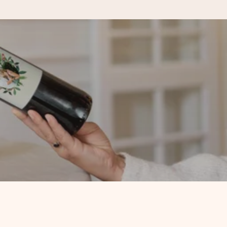
kannst, wenn es am meisten
den).