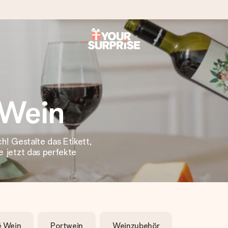
tzschnell – damit du es genau zum richtigen Zeitpunkt überreichen 
 Wein
ch! Gestalte das Etikett,
i Google Reviews (Gesamtergebnis aller Länder, in die wir versen
de jetzt das perfekte
é Wein
Portwein
Weinzubehör