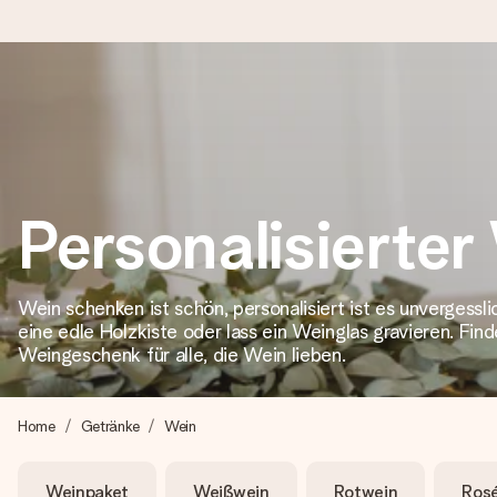
Heute bestellt, in 1 Werktag verschickt
Wir bereiten dein Geschenk sorgfältig vor und schicken es bli
zählt.
Personalisierter
4,8 (basierend auf +15.000 Bewertungen)
Wein schenken ist schön, personalisiert ist es unvergessli
Unsere Geschenke begeistern. Kunden bewerten uns mit 4,8 be
eine edle Holzkiste oder lass ein Weinglas gravieren. Fin
Weingeschenk für alle, die Wein lieben.
+49 39292 929695
Home
Getränke
Wein
Montag - Freitag : 8:30 - 17:00 Uhr
Samstag - Sonntag : 8:30 - 13:00 Uhr
Weinpaket
Weißwein
Rotwein
Ros