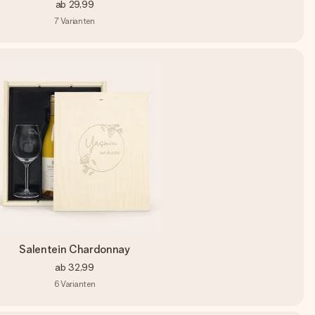
ab
29,99
7
Varianten
Salentein Chardonnay
ab
32,99
6
Varianten