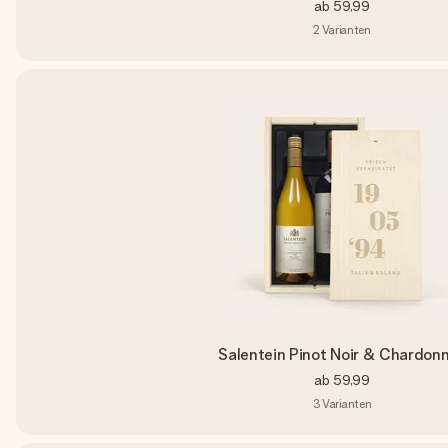
ab
59,99
2
Varianten
Salentein Pinot Noir & Chardon
ab
59,99
3
Varianten