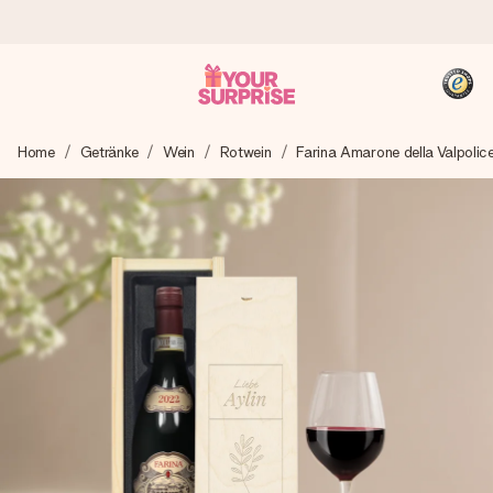
Heute bestellt, in 1 Werktag verschickt
Home
Getränke
Wein
Rotwein
Farina Amarone della Valpolice
Wir bereiten dein Geschenk sorgfältig vor und schicken es
blitzschnell – damit du es genau zum richtigen Zeitpunkt
überreichen kannst, wenn es am meisten zählt.
4,8 (basierend auf +15.000 Bewertungen)
Unsere Geschenke begeistern. Kunden bewerten uns mit
4,8 bei Google Reviews (Gesamtergebnis aller Länder, in
die wir versenden).
+49 39292 929695