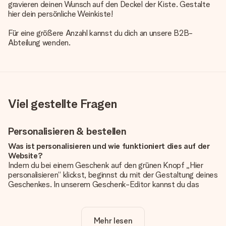
gravieren deinen Wunsch auf den Deckel der Kiste. Gestalte
hier dein persönliche Weinkiste!
Für eine größere Anzahl kannst du dich an unsere B2B-
Abteilung wenden.
Viel gestellte Fragen
Personalisieren & bestellen
Was ist personalisieren und wie funktioniert dies auf der
Website?
Indem du bei einem Geschenk auf den grünen Knopf „Hier
personalisieren“ klickst, beginnst du mit der Gestaltung deines
Geschenkes. In unserem Geschenk-Editor kannst du das
Geschenk komplett nach Wunsch mit deinem eigenen Foto
und/oder Text gestalten. Wenn du möchtest, wählst du auch
noch eines unserer angebotenen Designs, um deinem
Mehr lesen
Geschenk die perfekte Ausstrahlung zu verleihen.