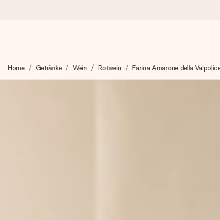
Heute bestellt, in 1 Werktag verschickt
Home
Getränke
Wein
Rotwein
Farina Amarone della Valpolice
Wir bereiten dein Geschenk sorgfältig vor und schicken es bli
zählt.
4,8 (basierend auf +15.000 Bewertungen)
Unsere Geschenke begeistern. Kunden bewerten uns mit 4,8 be
+49 39292 929695
Montag - Freitag : 8:30 - 17:00 Uhr
Samstag - Sonntag : 8:30 - 13:00 Uhr