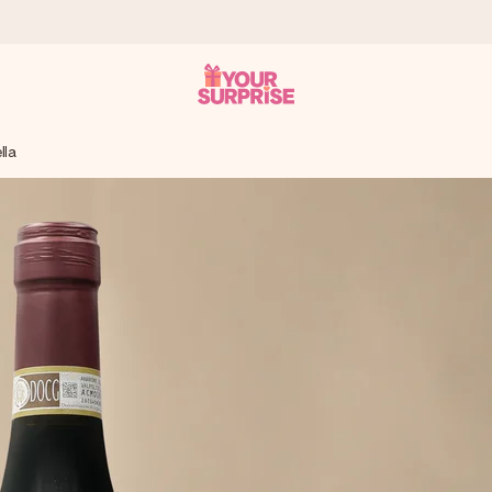
lla
tzschnell – damit du es genau zum richtigen Zeitpunkt überreichen 
i Google Reviews (Gesamtergebnis aller Länder, in die wir versen