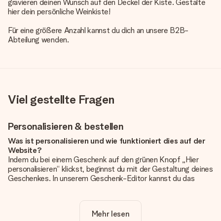
gravieren deinen Wunsch auf den Deckel der Kiste. Gestalte
hier dein persönliche Weinkiste!
Für eine größere Anzahl kannst du dich an unsere B2B-
Abteilung wenden.
Viel gestellte Fragen
Personalisieren & bestellen
Was ist personalisieren und wie funktioniert dies auf der
Website?
Indem du bei einem Geschenk auf den grünen Knopf „Hier
personalisieren“ klickst, beginnst du mit der Gestaltung deines
Geschenkes. In unserem Geschenk-Editor kannst du das
Geschenk komplett nach Wunsch mit deinem eigenen Foto
und/oder Text gestalten. Wenn du möchtest, wählst du auch
noch eines unserer angebotenen Designs, um deinem
Mehr lesen
Geschenk die perfekte Ausstrahlung zu verleihen.