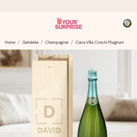
Heute bestellt, in 1 Werktag verschickt
Home
Getränke
Champagner
Cava Villa Conchi Magnum
Wir bereiten dein Geschenk sorgfältig vor und schicken es
blitzschnell – damit du es genau zum richtigen Zeitpunkt
überreichen kannst, wenn es am meisten zählt.
4,8 (basierend auf +15.000 Bewertungen)
Unsere Geschenke begeistern. Kunden bewerten uns mit
4,8 bei Google Reviews (Gesamtergebnis aller Länder, in
die wir versenden).
+49 39292 929695