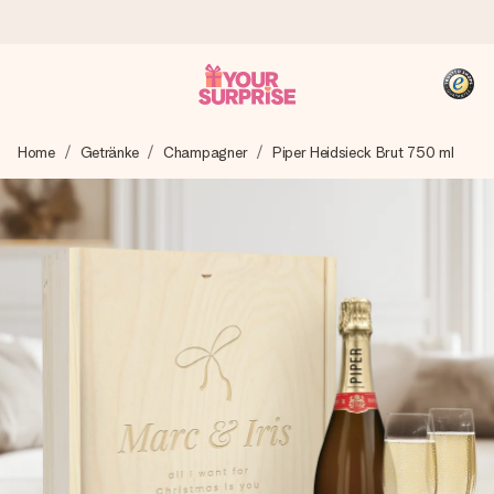
Heute bestellt, in 1 Werktag verschickt
Home
Getränke
Champagner
Piper Heidsieck Brut 750 ml
Wir bereiten dein Geschenk sorgfältig vor und schicken es
blitzschnell – damit du es genau zum richtigen Zeitpunkt
überreichen kannst, wenn es am meisten zählt.
4,8 (basierend auf +15.000 Bewertungen)
Unsere Geschenke begeistern. Kunden bewerten uns mit
4,8 bei Google Reviews (Gesamtergebnis aller Länder, in
die wir versenden).
+49 39292 929695