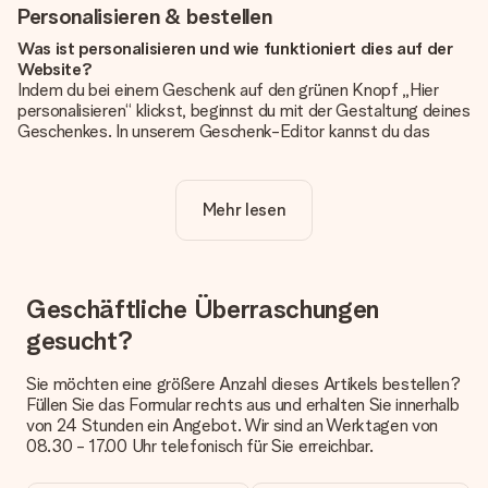
Personalisieren & bestellen
Was ist personalisieren und wie funktioniert dies auf der
Website?
Indem du bei einem Geschenk auf den grünen Knopf „Hier
personalisieren“ klickst, beginnst du mit der Gestaltung deines
Geschenkes. In unserem Geschenk-Editor kannst du das
Geschenk komplett nach Wunsch mit deinem eigenen Foto
und/oder Text gestalten. Wenn du möchtest, wählst du auch
noch eines unserer angebotenen Designs, um deinem
Mehr lesen
Geschenk die perfekte Ausstrahlung zu verleihen.
Ist die Personalisierung im Preis enthalten?
Der auf der Website angezeigte Preis ist inklusive der
Personalisierung. So ist und bleibt es übersichtlich!
Geschäftliche Überraschungen
gesucht?
Hat mein Foto die richtige Qualität?
Wir möchten sicherstellen, dass du mit deinem Geschenk
rundum zufrieden bist. Deshalb ist es wichtig, qualitativ
Sie möchten eine größere Anzahl dieses Artikels bestellen?
hochwertige Fotos zu verwenden. Wenn du dir nicht sicher
Füllen Sie das Formular rechts aus und erhalten Sie innerhalb
bist, ob dein Bild die erforderliche Qualität aufweist, wende
von 24 Stunden ein Angebot. Wir sind an Werktagen von
dich bitte an unseren Kundenservice und füge dein Foto
08.30 - 17.00 Uhr telefonisch für Sie erreichbar.
zusammen mit dem Geschenk bei, das du bestellen
möchtest. Unser Kundenservice kann dann die Qualität für