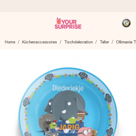
Heute bestellt, in 1 Werktag verschickt
Home
Küchenaccessoires
Tischdekoration
Teller
Ollimania Te
Wir bereiten dein Geschenk sorgfältig vor und schicken es
blitzschnell – damit du es genau zum richtigen Zeitpunkt
überreichen kannst, wenn es am meisten zählt.
4,8 (basierend auf +15.000 Bewertungen)
Unsere Geschenke begeistern. Kunden bewerten uns mit
4,8 bei Google Reviews (Gesamtergebnis aller Länder, in
die wir versenden).
+49 39292 929695