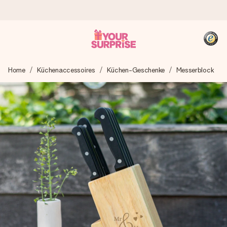
Heute bestellt, in 1 Werktag verschickt
Home
Küchenaccessoires
Küchen-Geschenke
Messerblock
Wir bereiten dein Geschenk sorgfältig vor und schicken es
blitzschnell – damit du es genau zum richtigen Zeitpunkt
überreichen kannst, wenn es am meisten zählt.
4,8 (basierend auf +15.000 Bewertungen)
Unsere Geschenke begeistern. Kunden bewerten uns mit
4,8 bei Google Reviews (Gesamtergebnis aller Länder, in
die wir versenden).
+49 39292 929695