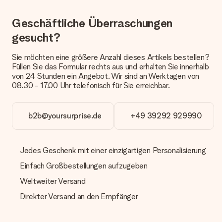
erfolgt.
Geschäftliche Überraschungen
Welche Lieferoptionen stehen zur Verfügung?
Derzeit können wir (noch) keine verschiedenen Lieferoptionen
gesucht?
anbieten. Das Geschenk, das bestellt wird, wird als Paket oder
Päckchen versendet. Möchtest du wissen, ob es als Paket
Sie möchten eine größere Anzahl dieses Artikels bestellen?
oder Päckchen geliefert wird, kontaktiere bitte unseren
Füllen Sie das Formular rechts aus und erhalten Sie innerhalb
Kundenservice.
von 24 Stunden ein Angebot. Wir sind an Werktagen von
08.30 - 17.00 Uhr telefonisch für Sie erreichbar.
Zahlung
Wie kann ich meine Bestellung bezahlen?
Wir bieten die folgenden Zahlungsoptionen an: Vorauskasse
b2b@yoursurprise.de
+49 39292 929990
mit normaler Überweisung, Sofortüberweisung, Paypal,
Kreditkarte oder auf Rechnung über Klarna. Bei einer
manuellen Überweisung verlängert sich die Lieferzeit des
Jedes Geschenk mit einer einzigartigen Personalisierung
Geschenks jedoch um 3 Werktage.
Einfach Großbestellungen aufzugeben
Geschenk empfangen
Weltweiter Versand
Was, wenn das Geschenk meine Erwartungen nicht
erfüllt?
Direkter Versand an den Empfänger
Sollte das Geschenk wider Erwarten deine Erwartungen nicht
erfüllen, bitten wir dich, unseren Kundenservice zu