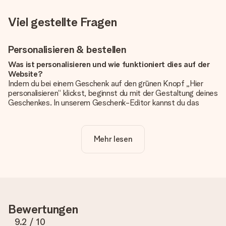
Viel gestellte Fragen
Personalisieren & bestellen
Was ist personalisieren und wie funktioniert dies auf der
Website?
Indem du bei einem Geschenk auf den grünen Knopf „Hier
personalisieren“ klickst, beginnst du mit der Gestaltung deines
Geschenkes. In unserem Geschenk-Editor kannst du das
Geschenk komplett nach Wunsch mit deinem eigenen Foto
und/oder Text gestalten. Wenn du möchtest, wählst du auch
noch eines unserer angebotenen Designs, um deinem
Mehr lesen
Geschenk die perfekte Ausstrahlung zu verleihen.
Ist die Personalisierung im Preis enthalten?
Der auf der Website angezeigte Preis ist inklusive der
Personalisierung. So ist und bleibt es übersichtlich!
Hat mein Foto die richtige Qualität?
Bewertungen
Wir möchten sicherstellen, dass du mit deinem Geschenk
rundum zufrieden bist. Deshalb ist es wichtig, qualitativ
9.2
/ 10