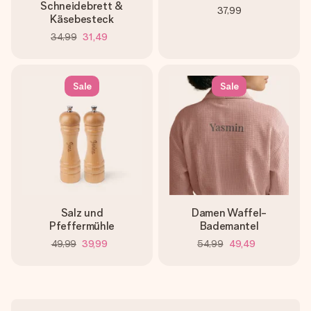
Schneidebrett &
37,99
Käsebesteck
34,99
31,49
Sale
Sale
Salz und
Damen Waffel-
Pfeffermühle
Bademantel
49,99
39,99
54,99
49,49