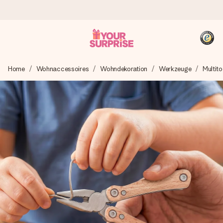
Heute bestellt, in 1 Werktag verschickt
Home
Wohnaccessoires
Wohndekoration
Werkzeuge
Multito
Wir bereiten dein Geschenk sorgfältig vor und schicken es
blitzschnell – damit du es genau zum richtigen Zeitpunkt
überreichen kannst, wenn es am meisten zählt.
4,8 (basierend auf +15.000 Bewertungen)
Unsere Geschenke begeistern. Kunden bewerten uns mit
4,8 bei Google Reviews (Gesamtergebnis aller Länder, in
die wir versenden).
+49 39292 929695