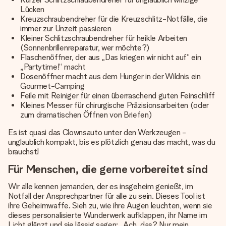
Lücken
Kreuzschraubendreher für die Kreuzschlitz-Notfälle, die
immer zur Unzeit passieren
Kleiner Schlitzschraubendreher für heikle Arbeiten
(Sonnenbrillenreparatur, wer möchte?)
Flaschenöffner, der aus „Das kriegen wir nicht auf“ ein
„Partytime!“ macht
Dosenöffner macht aus dem Hunger in der Wildnis ein
Gourmet-Camping
Feile mit Reiniger für einen überraschend guten Feinschliff
Kleines Messer für chirurgische Präzisionsarbeiten (oder
zum dramatischen Öffnen von Briefen)
Es ist quasi das Clownsauto unter den Werkzeugen -
unglaublich kompakt, bis es plötzlich genau das macht, was du
brauchst!
Für Menschen, die gerne vorbereitet sind
Wir alle kennen jemanden, der es insgeheim genießt, im
Notfall der Ansprechpartner für alle zu sein. Dieses Tool ist
ihre Geheimwaffe. Sieh zu, wie ihre Augen leuchten, wenn sie
dieses personalisierte Wunderwerk aufklappen, ihr Name im
Licht glänzt und sie lässig sagen: „Ach, das? Nur mein