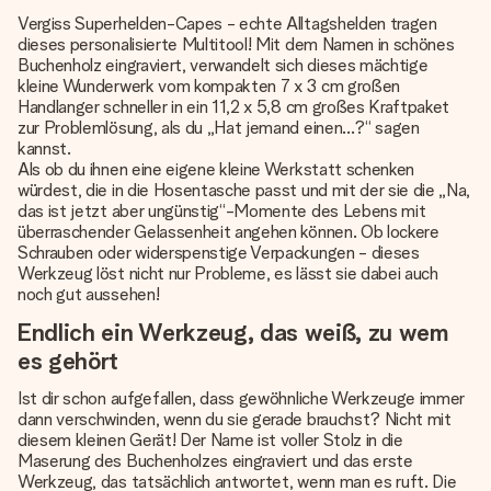
Vergiss Superhelden-Capes - echte Alltagshelden tragen
dieses personalisierte Multitool! Mit dem Namen in schönes
Buchenholz eingraviert, verwandelt sich dieses mächtige
kleine Wunderwerk vom kompakten 7 x 3 cm großen
Handlanger schneller in ein 11,2 x 5,8 cm großes Kraftpaket
zur Problemlösung, als du „Hat jemand einen...?“ sagen
kannst.
Als ob du ihnen eine eigene kleine Werkstatt schenken
würdest, die in die Hosentasche passt und mit der sie die „Na,
das ist jetzt aber ungünstig“-Momente des Lebens mit
überraschender Gelassenheit angehen können. Ob lockere
Schrauben oder widerspenstige Verpackungen - dieses
Werkzeug löst nicht nur Probleme, es lässt sie dabei auch
noch gut aussehen!
Endlich ein Werkzeug, das weiß, zu wem
es gehört
Ist dir schon aufgefallen, dass gewöhnliche Werkzeuge immer
dann verschwinden, wenn du sie gerade brauchst? Nicht mit
diesem kleinen Gerät! Der Name ist voller Stolz in die
Maserung des Buchenholzes eingraviert und das erste
Werkzeug, das tatsächlich antwortet, wenn man es ruft. Die