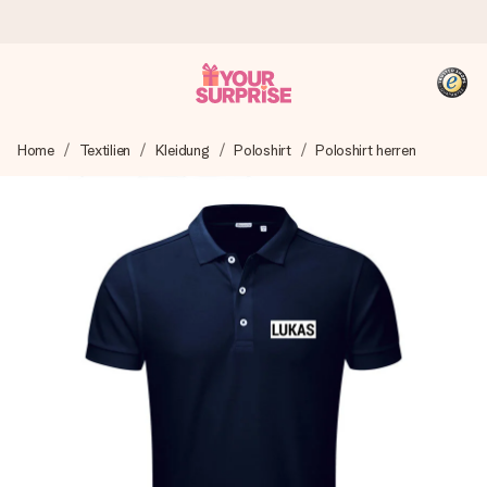
Heute bestellt, in 1 Werktag verschickt
Home
Textilien
Kleidung
Poloshirt
Poloshirt herren
Wir bereiten dein Geschenk sorgfältig vor und schicken es
blitzschnell – damit du es genau zum richtigen Zeitpunkt
überreichen kannst, wenn es am meisten zählt.
4,8 (basierend auf +15.000 Bewertungen)
Unsere Geschenke begeistern. Kunden bewerten uns mit
4,8 bei Google Reviews (Gesamtergebnis aller Länder, in
die wir versenden).
+49 39292 929695