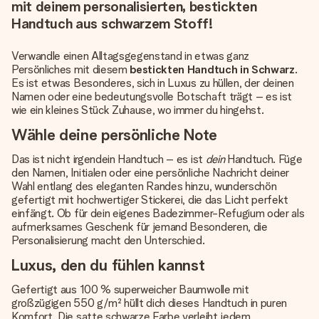
mit deinem personalisierten, bestickten
Handtuch aus schwarzem Stoff!
Verwandle einen Alltagsgegenstand in etwas ganz
Persönliches mit diesem
bestickten Handtuch in Schwarz
.
Es ist etwas Besonderes, sich in Luxus zu hüllen, der deinen
Namen oder eine bedeutungsvolle Botschaft trägt – es ist
wie ein kleines Stück Zuhause, wo immer du hingehst.
Wähle deine persönliche Note
Das ist nicht irgendein Handtuch – es ist
dein
Handtuch. Füge
den Namen, Initialen oder eine persönliche Nachricht deiner
Wahl entlang des eleganten Randes hinzu, wunderschön
gefertigt mit hochwertiger Stickerei, die das Licht perfekt
einfängt. Ob für dein eigenes Badezimmer-Refugium oder als
aufmerksames Geschenk für jemand Besonderen, die
Personalisierung macht den Unterschied.
Luxus, den du fühlen kannst
Gefertigt aus 100 % superweicher Baumwolle mit
großzügigen 550 g/m² hüllt dich dieses Handtuch in puren
Komfort. Die satte schwarze Farbe verleiht jedem