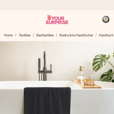
Heute bestellt, in 1 Werktag verschickt
Home
Textilien
Badtextilien
Bedruckte Handtücher
Handtuch
Wir bereiten dein Geschenk sorgfältig vor und schicken es
blitzschnell – damit du es genau zum richtigen Zeitpunkt
überreichen kannst, wenn es am meisten zählt.
4,8 (basierend auf +15.000 Bewertungen)
Unsere Geschenke begeistern. Kunden bewerten uns mit
4,8 bei Google Reviews (Gesamtergebnis aller Länder, in
die wir versenden).
+49 39292 929695