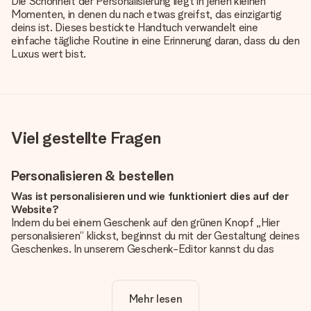
Die Schönheit der Personalisierung liegt in jenen kleinen
Momenten, in denen du nach etwas greifst, das einzigartig
deins ist. Dieses bestickte Handtuch verwandelt eine
einfache tägliche Routine in eine Erinnerung daran, dass du den
Luxus wert bist.
Viel gestellte Fragen
Personalisieren & bestellen
Was ist personalisieren und wie funktioniert dies auf der
Website?
Indem du bei einem Geschenk auf den grünen Knopf „Hier
personalisieren“ klickst, beginnst du mit der Gestaltung deines
Geschenkes. In unserem Geschenk-Editor kannst du das
Geschenk komplett nach Wunsch mit deinem eigenen Foto
und/oder Text gestalten. Wenn du möchtest, wählst du auch
noch eines unserer angebotenen Designs, um deinem
Mehr lesen
Geschenk die perfekte Ausstrahlung zu verleihen.