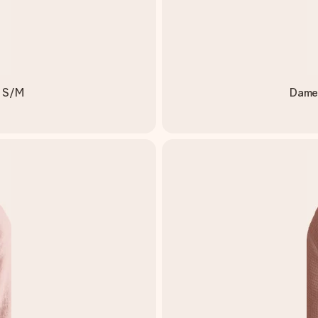
ß S/M
Dame