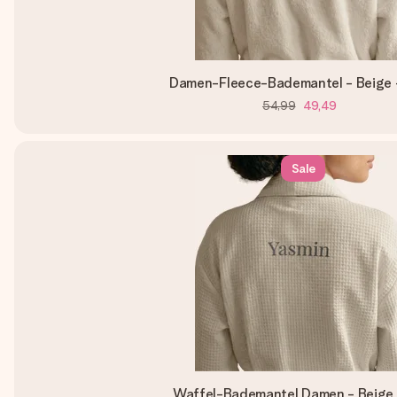
Damen-Fleece-Bademantel - Beige 
54,99
49,49
Sale
Waffel-Bademantel Damen - Beige