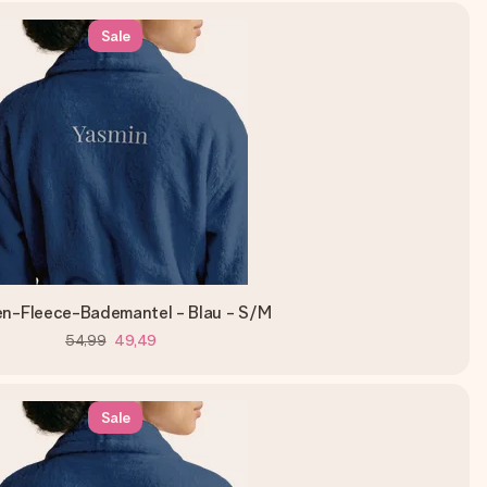
Sale
n-Fleece-Bademantel - Blau - S/M
54,99
49,49
Sale