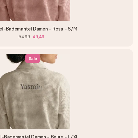
el-Bademantel Damen - Rosa - S/M
54,99
49,49
Sale
l-Bademantel Damen - Beige - L/XL