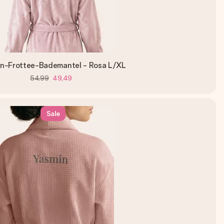
n-Frottee-Bademantel - Rosa L/XL
54,99
49,49
Sale