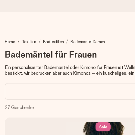
Heute bestellt, in 1 Werktag verschickt
Home
Textilien
Badtextilien
Bademantel Damen
Wir bereiten dein Geschenk sorgfältig vor und schicken es bli
zählt.
Bademäntel für Frauen
Ein personalisierter Bademantel oder Kimono für Frauen ist Wel
bestickt, wir bedrucken aber auch Kimonos – ein kuscheliges, ein
4,8 (basierend auf +15.000 Bewertungen)
Unsere Geschenke begeistern. Kunden bewerten uns mit 4,8 be
27
Geschenke
+49 39292 929695
Montag - Freitag : 8:30 - 17:00 Uhr
Samstag - Sonntag : 8:30 - 13:00 Uhr
Sale