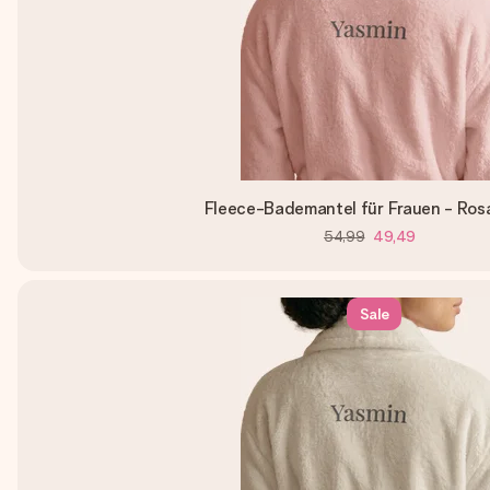
Fleece-Bademantel für Frauen - Ros
54,99
49,49
Sale