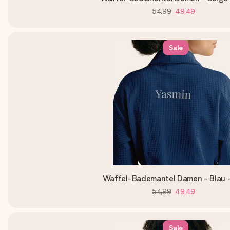
54,99
49,49
Sale
Waffel-Bademantel Damen - Blau 
54,99
49,49
Sale