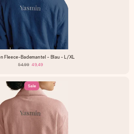
n Fleece-Bademantel - Blau - L/XL
54,99
49,49
Sale