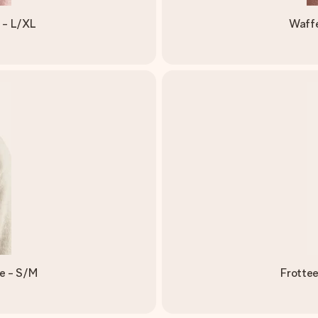
 - L/XL
Waffe
e - S/M
Frotte