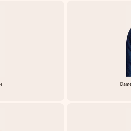
er
Dame