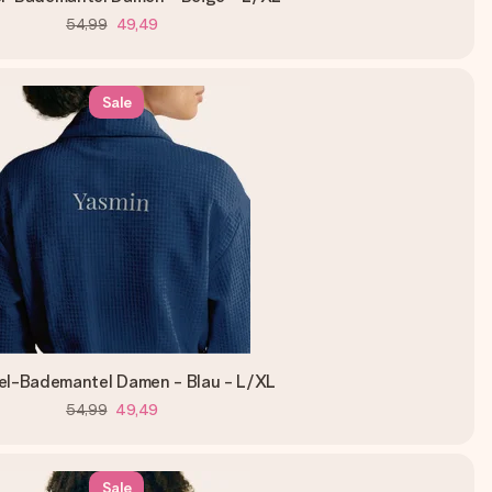
54,99
49,49
Sale
el-Bademantel Damen - Blau - L/XL
54,99
49,49
Sale