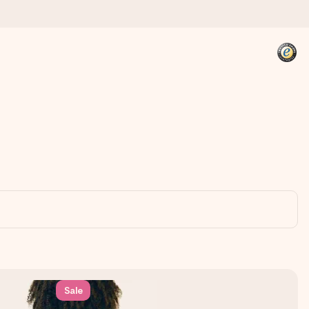
kannst, wenn es am meisten
den).
Sale