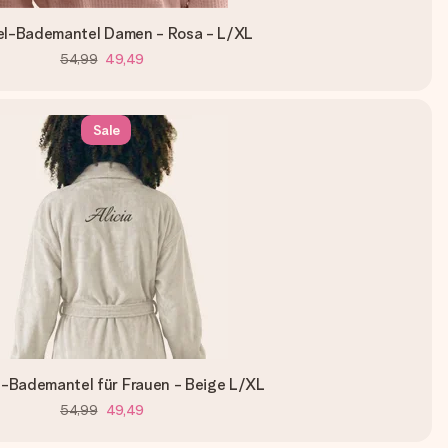
l-Bademantel Damen - Rosa - L/XL
54,99
49,49
Sale
e-Bademantel für Frauen - Beige L/XL
54,99
49,49