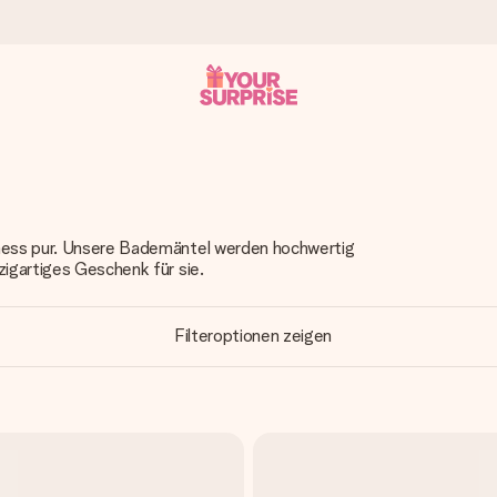
tzschnell – damit du es genau zum richtigen Zeitpunkt überreichen 
lness pur. Unsere Bademäntel werden hochwertig
zigartiges Geschenk für sie.
i Google Reviews (Gesamtergebnis aller Länder, in die wir versen
Filteroptionen zeigen