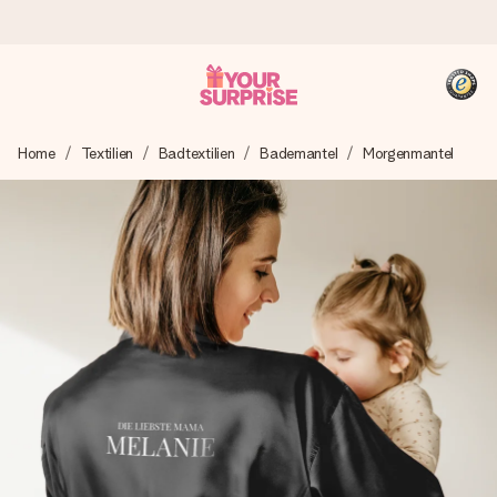
Heute bestellt, in 1 Werktag verschickt
Home
Textilien
Badtextilien
Bademantel
Morgenmantel
Wir bereiten dein Geschenk sorgfältig vor und schicken es
blitzschnell – damit du es genau zum richtigen Zeitpunkt
überreichen kannst, wenn es am meisten zählt.
4,8 (basierend auf +15.000 Bewertungen)
Unsere Geschenke begeistern. Kunden bewerten uns mit
4,8 bei Google Reviews (Gesamtergebnis aller Länder, in
die wir versenden).
+49 39292 929695