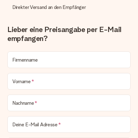
Lieferschein. Die Rechnung zu deiner Bestellung erhältst du
Direkter Versand an den Empfänger
zeitgleich mit der Bestätigungsmail und kannst sie jederzeit in
deinem MySurprise Account einsehen. Du kannst das
Geschenk also direkt beim Empfänger liefern lassen und es
bleibt eine echte Überraschung!
Lieber eine Preisangabe per E-Mail
empfangen?
Firmenname
Vorname
Nachname
Deine E-Mail Adresse