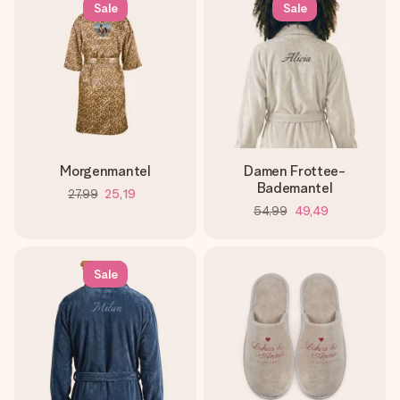
Sale
Sale
Morgenmantel
Damen Frottee-
Bademantel
27,99
25,19
54,99
49,49
Sale