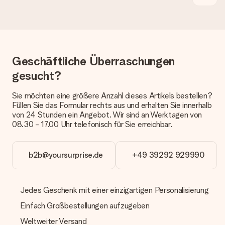
Päckchen versendet. Möchtest du wissen, ob es als Paket
oder Päckchen geliefert wird, kontaktiere bitte unseren
Kundenservice.
Zahlung
Geschäftliche Überraschungen
Wie kann ich meine Bestellung bezahlen?
Wir bieten die folgenden Zahlungsoptionen an: Vorauskasse
gesucht?
mit normaler Überweisung, Sofortüberweisung, Paypal,
Kreditkarte oder auf Rechnung über Klarna. Bei einer
Sie möchten eine größere Anzahl dieses Artikels bestellen?
manuellen Überweisung verlängert sich die Lieferzeit des
Füllen Sie das Formular rechts aus und erhalten Sie innerhalb
Geschenks jedoch um 3 Werktage.
von 24 Stunden ein Angebot. Wir sind an Werktagen von
08.30 - 17.00 Uhr telefonisch für Sie erreichbar.
Geschenk empfangen
Was, wenn das Geschenk meine Erwartungen nicht
erfüllt?
b2b@yoursurprise.de
+49 39292 929990
Sollte das Geschenk wider Erwarten deine Erwartungen nicht
erfüllen, bitten wir dich, unseren Kundenservice zu
kontaktieren. Dort wird dir umgehend ein passender
Jedes Geschenk mit einer einzigartigen Personalisierung
Lösungsvorschlag unterbreitet.
Einfach Großbestellungen aufzugeben
Wird die Rechnung mit der Bestellung mitverschickt?
Weltweiter Versand
Alle Lieferungen erfolgen ohne Rechnung und/oder