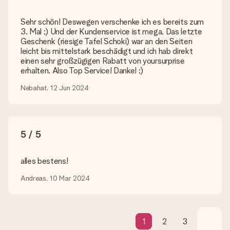
Wird mein Geschenk in Geschenkpapier geliefert?
Derzeit bieten wir (noch) keinen Einpackservice. Aber unsere
Sehr schön! Deswegen verschenke ich es bereits zum
Geschenke werden in einer fröhlichen Versandverpackung
3. Mal ;) Und der Kundenservice ist mega. Das letzte
geliefert. Somit ist dein Geschenk automatisch zum
Geschenk (riesige Tafel Schoki) war an den Seiten
Verschenken bereit oder kann sofort an den Empfänger
leicht bis mittelstark beschädigt und ich hab direkt
geschickt werden.
einen sehr großzügigen Rabatt von yoursurprise
erhalten. Also Top Service! Danke! ;)
Lieferzeit, Lieferoptionen und Versandkosten
Nebahat, 12 Jun 2024
Kann ich ein Lieferdatum wählen?
Bedauerlicherweise ist es momentan (noch) nicht möglich, das
Geschenk zu einem Wunschtermin liefern zu lassen.
5 / 5
Wie lange dauert die Lieferzeit und wann werde ich mein
Geschenk erhalten?
Die aktuelle Lieferzeit steht jeweils auf der Produktseite bei
alles bestens!
dem Geschenk vermeldet. Du kannst darauf vertrauen, dass
Andreas, 10 Mar 2024
eine fristgerechte Lieferung durch unsere Lieferdienste
erfolgt.
Welche Lieferoptionen stehen zur Verfügung?
Derzeit können wir (noch) keine verschiedenen Lieferoptionen
1
2
3
anbieten. Das Geschenk, das bestellt wird, wird als Paket oder