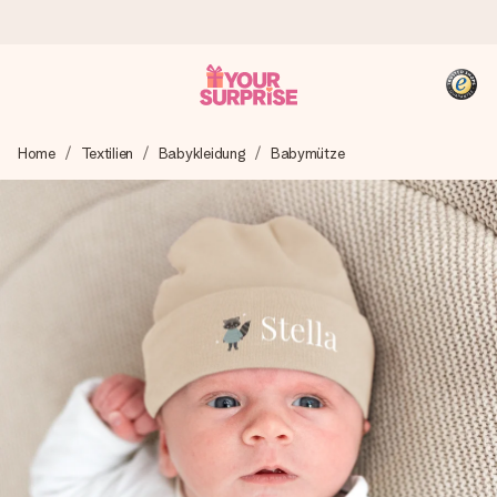
Heute bestellt, in 1 Werktag verschickt
Home
Textilien
Babykleidung
Babymütze
Wir bereiten dein Geschenk sorgfältig vor und schicken es
blitzschnell – damit du es genau zum richtigen Zeitpunkt
überreichen kannst, wenn es am meisten zählt.
4,8 (basierend auf +15.000 Bewertungen)
Unsere Geschenke begeistern. Kunden bewerten uns mit
4,8 bei Google Reviews (Gesamtergebnis aller Länder, in
die wir versenden).
+49 39292 929695