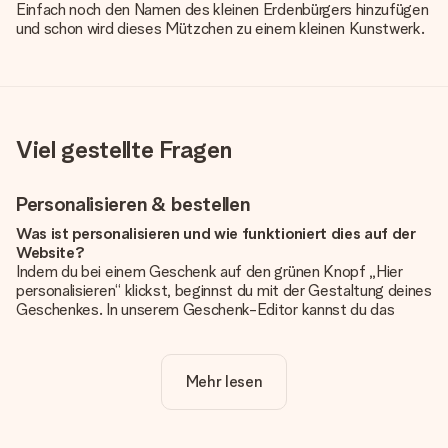
Einfach noch den Namen des kleinen Erdenbürgers hinzufügen
und schon wird dieses Mützchen zu einem kleinen Kunstwerk.
Viel gestellte Fragen
Personalisieren & bestellen
Was ist personalisieren und wie funktioniert dies auf der
Website?
Indem du bei einem Geschenk auf den grünen Knopf „Hier
personalisieren“ klickst, beginnst du mit der Gestaltung deines
Geschenkes. In unserem Geschenk-Editor kannst du das
Geschenk komplett nach Wunsch mit deinem eigenen Foto
und/oder Text gestalten. Wenn du möchtest, wählst du auch
noch eines unserer angebotenen Designs, um deinem
Mehr lesen
Geschenk die perfekte Ausstrahlung zu verleihen.
Ist die Personalisierung im Preis enthalten?
Der auf der Website angezeigte Preis ist inklusive der