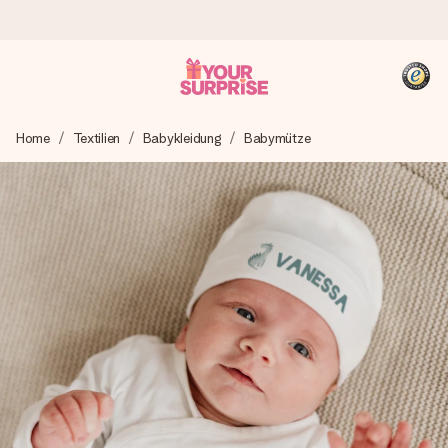
Heute bestellt, in 1 Werktag verschickt
Home
Textilien
Babykleidung
Babymütze
Wir bereiten dein Geschenk sorgfältig vor und schicken es
blitzschnell – damit du es genau zum richtigen Zeitpunkt
überreichen kannst, wenn es am meisten zählt.
4,8 (basierend auf +15.000 Bewertungen)
Unsere Geschenke begeistern. Kunden bewerten uns mit
4,8 bei Google Reviews (Gesamtergebnis aller Länder, in
die wir versenden).
+49 39292 929695