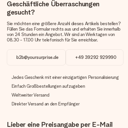
Geschäftliche Überraschungen
Welche Lieferoptionen stehen zur Verfügung?
Derzeit können wir (noch) keine verschiedenen Lieferoptionen
gesucht?
anbieten. Das Geschenk, das bestellt wird, wird als Paket oder
Päckchen versendet. Möchtest du wissen, ob es als Paket
Sie möchten eine größere Anzahl dieses Artikels bestellen?
oder Päckchen geliefert wird, kontaktiere bitte unseren
Füllen Sie das Formular rechts aus und erhalten Sie innerhalb
Kundenservice.
von 24 Stunden ein Angebot. Wir sind an Werktagen von
08.30 - 17.00 Uhr telefonisch für Sie erreichbar.
Zahlung
Wie kann ich meine Bestellung bezahlen?
Wir bieten die folgenden Zahlungsoptionen an: Vorauskasse
b2b@yoursurprise.de
+49 39292 929990
mit normaler Überweisung, Sofortüberweisung, Paypal,
Kreditkarte oder auf Rechnung über Klarna. Bei einer
manuellen Überweisung verlängert sich die Lieferzeit des
Jedes Geschenk mit einer einzigartigen Personalisierung
Geschenks jedoch um 3 Werktage.
Einfach Großbestellungen aufzugeben
Geschenk empfangen
Weltweiter Versand
Was, wenn das Geschenk meine Erwartungen nicht
erfüllt?
Direkter Versand an den Empfänger
Sollte das Geschenk wider Erwarten deine Erwartungen nicht
erfüllen, bitten wir dich, unseren Kundenservice zu
kontaktieren. Dort wird dir umgehend ein passender
Lieber eine Preisangabe per E-Mail
Lösungsvorschlag unterbreitet.