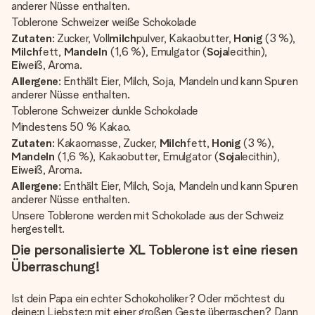
anderer Nüsse enthalten.
Toblerone Schweizer weiße Schokolade
Zutaten
: Zucker, Voll
milch
pulver, Kakaobutter,
Honig
(3 %),
Milch
fett,
Mandeln
(1,6 %), Emulgator (
Soja
lecithin),
Ei
weiß, Aroma.
Allergene
: Enthält Eier, Milch, Soja, Mandeln und kann Spuren
anderer Nüsse enthalten.
Toblerone Schweizer dunkle Schokolade
Mindestens 50 % Kakao.
Zutaten
: Kakaomasse, Zucker,
Milch
fett,
Honig
(3 %),
Mandeln
(1,6 %), Kakaobutter, Emulgator (
Soja
lecithin),
Ei
weiß, Aroma.
Allergene
: Enthält Eier, Milch, Soja, Mandeln und kann Spuren
anderer Nüsse enthalten.
Unsere Toblerone werden mit Schokolade aus der Schweiz
hergestellt.
Die personalisierte XL Toblerone ist eine riesen
Überraschung!
Ist dein Papa ein echter Schokoholiker? Oder möchtest du
deine:n Liebste:n mit einer großen Geste überraschen? Dann