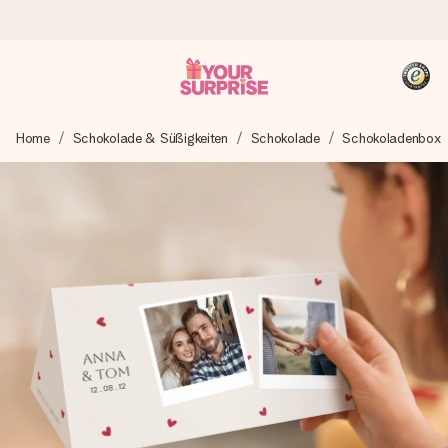
Heute bestellt, in 1 Werktag verschickt
Home
Schokolade & Süßigkeiten
Schokolade
Schokoladenbox
Wir bereiten dein Geschenk sorgfältig vor und schicken es
blitzschnell – damit du es genau zum richtigen Zeitpunkt
überreichen kannst, wenn es am meisten zählt.
4,8 (basierend auf +15.000 Bewertungen)
Unsere Geschenke begeistern. Kunden bewerten uns mit
4,8 bei Google Reviews (Gesamtergebnis aller Länder, in
die wir versenden).
+49 39292 929695