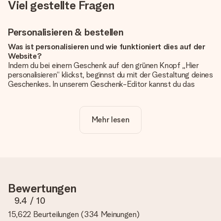
Viel gestellte Fragen
Personalisieren & bestellen
Was ist personalisieren und wie funktioniert dies auf der
Website?
Indem du bei einem Geschenk auf den grünen Knopf „Hier
personalisieren“ klickst, beginnst du mit der Gestaltung deines
Geschenkes. In unserem Geschenk-Editor kannst du das
Geschenk komplett nach Wunsch mit deinem eigenen Foto
und/oder Text gestalten. Wenn du möchtest, wählst du auch
noch eines unserer angebotenen Designs, um deinem
Mehr lesen
Geschenk die perfekte Ausstrahlung zu verleihen.
Ist die Personalisierung im Preis enthalten?
Der auf der Website angezeigte Preis ist inklusive der
Personalisierung. So ist und bleibt es übersichtlich!
Hat mein Foto die richtige Qualität?
Bewertungen
Wir möchten sicherstellen, dass du mit deinem Geschenk
rundum zufrieden bist. Deshalb ist es wichtig, qualitativ
9.4
/ 10
hochwertige Fotos zu verwenden. Wenn du dir nicht sicher
15,622 Beurteilungen
(
334 Meinungen
)
bist, ob dein Bild die erforderliche Qualität aufweist, wende