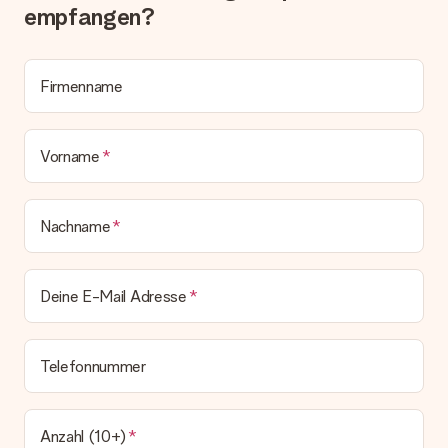
empfangen?
Wird die Rechnung mit der Bestellung mitverschickt?
Alle Lieferungen erfolgen ohne Rechnung und/oder
Lieferschein. Die Rechnung zu deiner Bestellung erhältst du
zeitgleich mit der Bestätigungsmail und kannst sie jederzeit in
Firmenname
deinem MySurprise Account einsehen. Du kannst das
Geschenk also direkt beim Empfänger liefern lassen und es
bleibt eine echte Überraschung!
Vorname
Nachname
Deine E-Mail Adresse
Telefonnummer
Anzahl (10+)