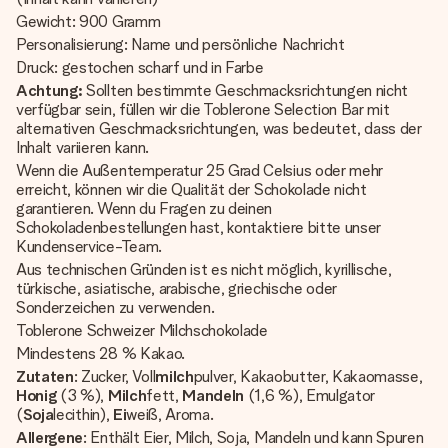
Gewicht: 900 Gramm
Personalisierung: Name und persönliche Nachricht
Druck: gestochen scharf und in Farbe
Achtung:
Sollten bestimmte Geschmacksrichtungen nicht
verfügbar sein, füllen wir die Toblerone Selection Bar mit
alternativen Geschmacksrichtungen, was bedeutet, dass der
Inhalt variieren kann.
Wenn die Außentemperatur 25 Grad Celsius oder mehr
erreicht, können wir die Qualität der Schokolade nicht
garantieren. Wenn du Fragen zu deinen
Schokoladenbestellungen hast, kontaktiere bitte unser
Kundenservice-Team.
Aus technischen Gründen ist es nicht möglich, kyrillische,
türkische, asiatische, arabische, griechische oder
Sonderzeichen zu verwenden.
Toblerone Schweizer Milchschokolade
Mindestens 28 % Kakao.
Zutaten
: Zucker, Voll
milch
pulver, Kakaobutter, Kakaomasse,
Honig
(3 %),
Milch
fett,
Mandeln
(1,6 %), Emulgator
(
Soja
lecithin),
Ei
weiß, Aroma.
Allergene
: Enthält Eier, Milch, Soja, Mandeln und kann Spuren