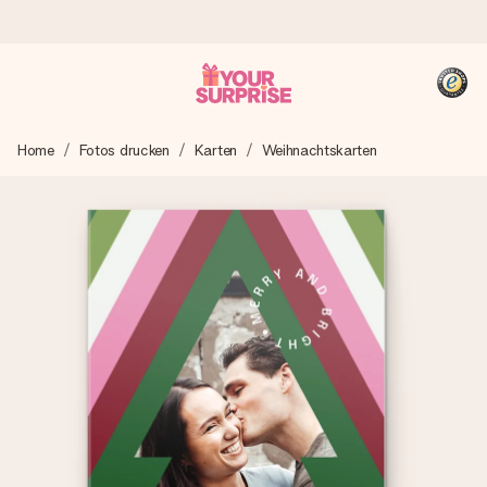
Heute bestellt, in 1 Werktag verschickt
Home
Fotos drucken
Karten
Weihnachtskarten
Wir bereiten dein Geschenk sorgfältig vor und schicken es
blitzschnell – damit du es genau zum richtigen Zeitpunkt
überreichen kannst, wenn es am meisten zählt.
4,8 (basierend auf +15.000 Bewertungen)
Unsere Geschenke begeistern. Kunden bewerten uns mit
4,8 bei Google Reviews (Gesamtergebnis aller Länder, in
die wir versenden).
+49 39292 929695