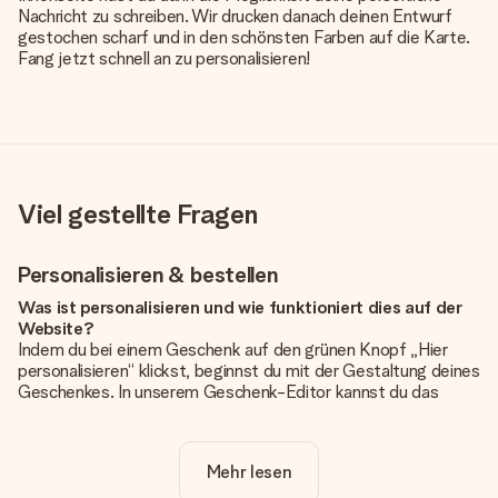
Nachricht zu schreiben. Wir drucken danach deinen Entwurf
gestochen scharf und in den schönsten Farben auf die Karte.
Fang jetzt schnell an zu personalisieren!
Viel gestellte Fragen
Personalisieren & bestellen
Was ist personalisieren und wie funktioniert dies auf der
Website?
Indem du bei einem Geschenk auf den grünen Knopf „Hier
personalisieren“ klickst, beginnst du mit der Gestaltung deines
Geschenkes. In unserem Geschenk-Editor kannst du das
Geschenk komplett nach Wunsch mit deinem eigenen Foto
und/oder Text gestalten. Wenn du möchtest, wählst du auch
noch eines unserer angebotenen Designs, um deinem
Mehr lesen
Geschenk die perfekte Ausstrahlung zu verleihen.