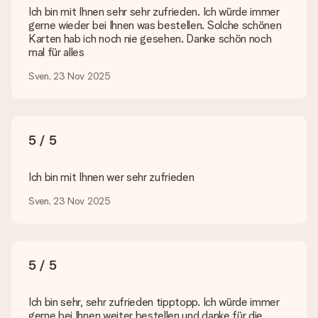
Suchst du ein spezielles Geschenk oder ein Geschenk in einer
Ich bin mit Ihnen sehr sehr zufrieden. Ich würde immer
bestimmten Farbe aber wirst auf unserer Seite nicht fündig?
gerne wieder bei Ihnen was bestellen. Solche schönen
Kontaktiere bitte unseren Kundenservice, dort wird dir gerne
Karten hab ich noch nie gesehen. Danke schön noch
weitergeholfen!
mal für alles
Wie füge ich eine Geschenkkarte hinzu? Was genau ist
Sven, 23 Nov 2025
die Geschenkkarte?
In unserem Warenkorb bieten wie die Option „Gratis
Geschenkkarte“ an. Klicke diese Option an, wenn du diese
Karte mitschicken möchtest. Auf diese Karte kannst du eine
5 / 5
persönliche Nachricht schreiben, sodass der Empfänger genau
weiß, von wem die Überraschung ist.
Ich bin mit Ihnen wer sehr zufrieden
Wird mein Geschenk in Geschenkpapier geliefert?
Derzeit bieten wir (noch) keinen Einpackservice. Aber unsere
Sven, 23 Nov 2025
Geschenke werden in einer fröhlichen Versandverpackung
geliefert. Somit ist dein Geschenk automatisch zum
Verschenken bereit oder kann sofort an den Empfänger
geschickt werden.
5 / 5
Lieferzeit, Lieferoptionen und Versandkosten
Ich bin sehr, sehr zufrieden tipptopp. Ich würde immer
Kann ich ein Lieferdatum wählen?
gerne bei Ihnen weiter bestellen und danke für die