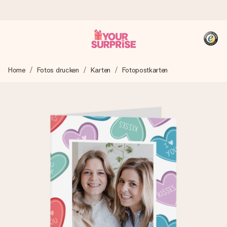
Heute bestellt, in 1 Werktag verschickt
Home
Fotos drucken
Karten
Fotopostkarten
Wir bereiten dein Geschenk sorgfältig vor und schicken es
blitzschnell – damit du es genau zum richtigen Zeitpunkt
überreichen kannst, wenn es am meisten zählt.
4,8 (basierend auf +15.000 Bewertungen)
Unsere Geschenke begeistern. Kunden bewerten uns mit
4,8 bei Google Reviews (Gesamtergebnis aller Länder, in
die wir versenden).
+49 39292 929695