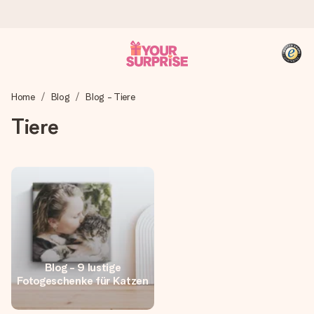
Heute bestellt, in 1 Werktag verschickt
Home
Blog
Blog - Tiere
Wir bereiten dein Geschenk sorgfältig vor und schicken es
blitzschnell – damit du es genau zum richtigen Zeitpunkt
Tiere
überreichen kannst, wenn es am meisten zählt.
4,8 (basierend auf +15.000 Bewertungen)
Unsere Geschenke begeistern. Kunden bewerten uns mit
4,8 bei Google Reviews (Gesamtergebnis aller Länder, in
die wir versenden).
Blog - 9 lustige
Fotogeschenke für Katzen
+49 39292 929695