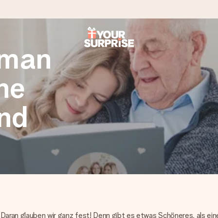
 man
tzschnell – damit du es genau zum richtigen Zeitpunkt überreichen 
ne
nd
i Google Reviews (Gesamtergebnis aller Länder, in die wir versen
 Daran glauben wir ganz fest! Denn gibt es etwas Schöneres, als ei