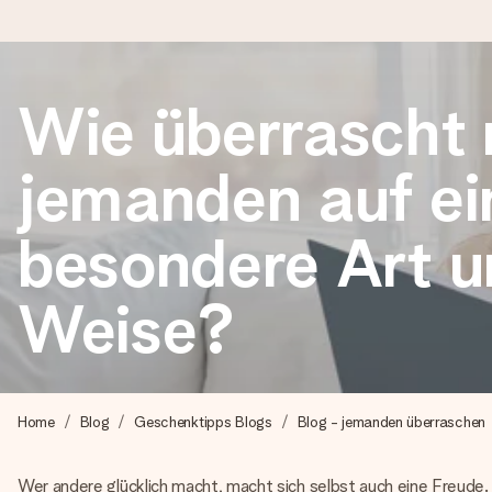
Wie überrascht
Heute bestellt, in 1 Werktag verschickt
Wir bereiten dein Geschenk sorgfältig vor und schicken es bli
jemanden auf ei
zählt.
besondere Art u
4,8 (basierend auf +15.000 Bewertungen)
Weise?
Unsere Geschenke begeistern. Kunden bewerten uns mit 4,8 be
+49 39292 929695
Home
Blog
Geschenktipps Blogs
Blog - jemanden überraschen
Montag - Freitag : 8:30 - 17:00 Uhr
Samstag - Sonntag : 8:30 - 13:00 Uhr
Wer andere glücklich macht, macht sich selbst auch eine Freude.