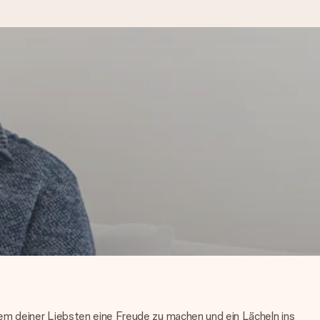
kannst, wenn es am meisten
den).
nem deiner Liebsten eine Freude zu machen und ein Lächeln ins