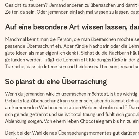
Gesicht zu zaubern? Jemand anderen zu überraschen und damit e
Zeiten da sein. Oder jemanden einfach mal wissen zu lassen, das
Auf eine besondere Art wissen lassen, d
Manchmal kennt man die Person, die man überraschen möchte sehr 
passende Überraschunf ein. Aber für die Nachbarin oder die Lehre
gute Ideen als man eigentlich denkt. Siehst du die Nachbarin häuf
gefunden werden. Trägt die Lehrerin oft Kleidungsstücke in der g
Tatsache, dass du Interessen und Leidenschaften von jemand and
So planst du eine Überraschung
Wenn du jemanden wirklich überraschen möchtest, ist es wichti
Geburtstagsüberraschung kann super sein, aber du kannst dich 
am kommenden Wochenende seinen Welpen abholen darf? Dann kann 
sich gerade getrennt und sie ist total traurig und fühlt sich ganz 
Ablenkung sorgen. Von einem lieben Chocotelegram bis hin zu ein
Denk bei der Wahl deines Überraschungsmomentes gut darüber n