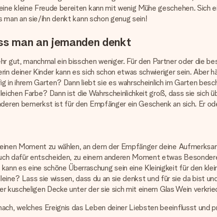
ine kleine Freude bereiten kann mit wenig Mühe geschehen. Sich 
s man an sie/ihn denkt kann schon genug sein!
ass man an jemanden denkt
gut, manchmal ein bisschen weniger. Für den Partner oder die beste 
rin deiner Kinder kann es sich schon etwas schwieriger sein. Aber h
ig in ihrem Garten? Dann liebt sie es wahrscheinlich im Garten besc
leichen Farbe? Dann ist die Wahrscheinlichkeit groß, dass sie sich ü
eren bemerkst ist für den Empfänger ein Geschenk an sich. Er ode
g einen Moment zu wählen, an dem der Empfänger deine Aufmerksamk
auch dafür entscheiden, zu einem anderen Moment etwas Besonderes
es eine schöne Überraschung sein eine Kleinigkeit für den kleinen
alleine? Lass sie wissen, dass du an sie denkst und für sie da bist u
er kuscheligen Decke unter der sie sich mit einem Glas Wein verkrie
ach, welches Ereignis das Leben deiner Liebsten beeinflusst un