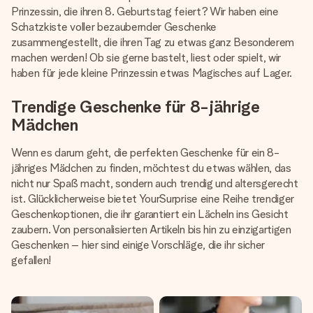
Montag - Freitag : 8:30 - 17:00 Uhr
Prinzessin, die ihren 8. Geburtstag feiert? Wir haben eine
Samstag - Sonntag : 8:30 - 13:00 Uhr
Schatzkiste voller bezaubernder Geschenke
zusammengestellt, die ihren Tag zu etwas ganz Besonderem
machen werden! Ob sie gerne bastelt, liest oder spielt, wir
haben für jede kleine Prinzessin etwas Magisches auf Lager.
Trendige Geschenke für 8-jährige
Mädchen
Wenn es darum geht, die perfekten Geschenke für ein 8-
jähriges Mädchen zu finden, möchtest du etwas wählen, das
nicht nur Spaß macht, sondern auch trendig und altersgerecht
ist. Glücklicherweise bietet YourSurprise eine Reihe trendiger
Geschenkoptionen, die ihr garantiert ein Lächeln ins Gesicht
zaubern. Von personalisierten Artikeln bis hin zu einzigartigen
Geschenken – hier sind einige Vorschläge, die ihr sicher
gefallen!