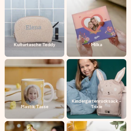
Kulturtasche Teddy
Milka
Kindergartenrucksack -
Plastik Tasse
Trixie