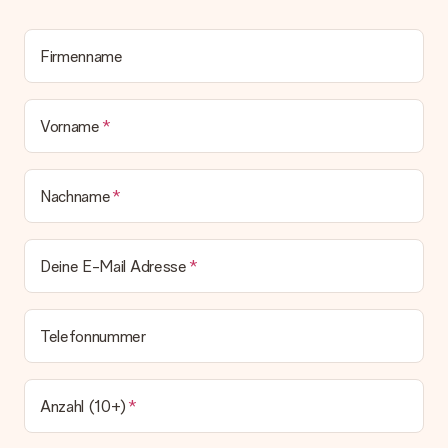
deinem MySurprise Account einsehen. Du kannst das
Geschenk also direkt beim Empfänger liefern lassen und es
bleibt eine echte Überraschung!
Firmenname
Vorname
Nachname
Deine E-Mail Adresse
Telefonnummer
Anzahl (10+)