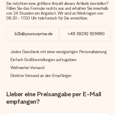
mit normaler Überweisung, Sofortüberweisung, Paypal,
Sie möchten eine größere Anzahl dieses Artikels bestellen?
Kreditkarte oder auf Rechnung über Klarna. Bei einer
Füllen Sie das Formular rechts aus und erhalten Sie innerhalb
manuellen Überweisung verlängert sich die Lieferzeit des
von 24 Stunden ein Angebot. Wir sind an Werktagen von
Geschenks jedoch um 3 Werktage.
08.30 - 17.00 Uhr telefonisch für Sie erreichbar.
Geschenk empfangen
b2b@yoursurprise.de
+49 39292 929990
Was, wenn das Geschenk meine Erwartungen nicht
erfüllt?
Sollte das Geschenk wider Erwarten deine Erwartungen nicht
erfüllen, bitten wir dich, unseren Kundenservice zu
Jedes Geschenk mit einer einzigartigen Personalisierung
kontaktieren. Dort wird dir umgehend ein passender
Einfach Großbestellungen aufzugeben
Lösungsvorschlag unterbreitet.
Weltweiter Versand
Wird die Rechnung mit der Bestellung mitverschickt?
Alle Lieferungen erfolgen ohne Rechnung und/oder
Direkter Versand an den Empfänger
Lieferschein. Die Rechnung zu deiner Bestellung erhältst du
zeitgleich mit der Bestätigungsmail und kannst sie jederzeit in
deinem MySurprise Account einsehen. Du kannst das
Lieber eine Preisangabe per E-Mail
Geschenk also direkt beim Empfänger liefern lassen und es
bleibt eine echte Überraschung!
empfangen?