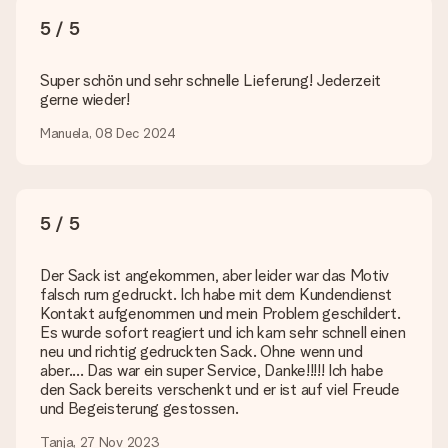
5 / 5
Was, wenn die von mir gewünschte Farbe oder eine andere
Option nicht zur Verfügung steht?
Suchst du ein spezielles Geschenk oder ein Geschenk in einer
Super schön und sehr schnelle Lieferung! Jederzeit
bestimmten Farbe aber wirst auf unserer Seite nicht fündig?
gerne wieder!
Kontaktiere bitte unseren Kundenservice, dort wird dir gerne
weitergeholfen!
Manuela, 08 Dec 2024
Wie füge ich eine Geschenkkarte hinzu? Was genau ist
die Geschenkkarte?
In unserem Warenkorb bieten wie die Option „Gratis
5 / 5
Geschenkkarte“ an. Klicke diese Option an, wenn du diese
Karte mitschicken möchtest. Auf diese Karte kannst du eine
persönliche Nachricht schreiben, sodass der Empfänger genau
Der Sack ist angekommen, aber leider war das Motiv
weiß, von wem die Überraschung ist.
falsch rum gedruckt. Ich habe mit dem Kundendienst
Kontakt aufgenommen und mein Problem geschildert.
Wird mein Geschenk in Geschenkpapier geliefert?
Es wurde sofort reagiert und ich kam sehr schnell einen
Derzeit bieten wir (noch) keinen Einpackservice. Aber unsere
neu und richtig gedruckten Sack. Ohne wenn und
Geschenke werden in einer fröhlichen Versandverpackung
aber.... Das war ein super Service, Danke!!!!! Ich habe
geliefert. Somit ist dein Geschenk automatisch zum
den Sack bereits verschenkt und er ist auf viel Freude
Verschenken bereit oder kann sofort an den Empfänger
und Begeisterung gestossen.
geschickt werden.
Tanja, 27 Nov 2023