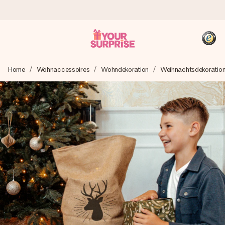
Heute bestellt, in 1 Werktag verschickt
Home
Wohnaccessoires
Wohndekoration
Weihnachtsdekoratio
Wir bereiten dein Geschenk sorgfältig vor und schicken es
blitzschnell – damit du es genau zum richtigen Zeitpunkt
überreichen kannst, wenn es am meisten zählt.
4,8 (basierend auf +15.000 Bewertungen)
Unsere Geschenke begeistern. Kunden bewerten uns mit
4,8 bei Google Reviews (Gesamtergebnis aller Länder, in
die wir versenden).
+49 39292 929695