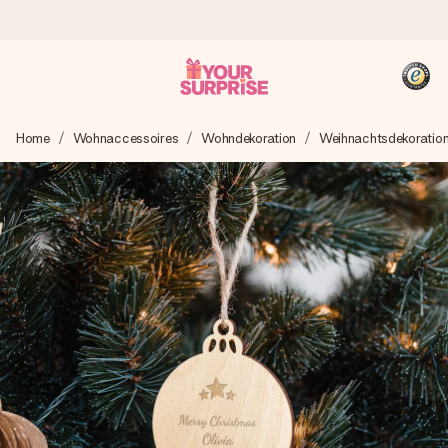
Heute bestellt, in 1 Werktag verschickt
Home
Wohnaccessoires
Wohndekoration
Weihnachtsdekoratio
Wir bereiten dein Geschenk sorgfältig vor und schicken es
blitzschnell – damit du es genau zum richtigen Zeitpunkt
überreichen kannst, wenn es am meisten zählt.
4,8 (basierend auf +15.000 Bewertungen)
Unsere Geschenke begeistern. Kunden bewerten uns mit
4,8 bei Google Reviews (Gesamtergebnis aller Länder, in
die wir versenden).
+49 39292 929695