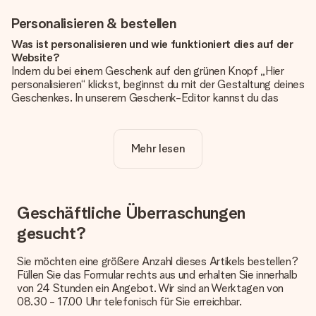
Personalisieren & bestellen
Was ist personalisieren und wie funktioniert dies auf der
Website?
Indem du bei einem Geschenk auf den grünen Knopf „Hier
personalisieren“ klickst, beginnst du mit der Gestaltung deines
Geschenkes. In unserem Geschenk-Editor kannst du das
Geschenk komplett nach Wunsch mit deinem eigenen Foto
und/oder Text gestalten. Wenn du möchtest, wählst du auch
noch eines unserer angebotenen Designs, um deinem
Mehr lesen
Geschenk die perfekte Ausstrahlung zu verleihen.
Ist die Personalisierung im Preis enthalten?
Der auf der Website angezeigte Preis ist inklusive der
Personalisierung. So ist und bleibt es übersichtlich!
Geschäftliche Überraschungen
gesucht?
Hat mein Foto die richtige Qualität?
Wir möchten sicherstellen, dass du mit deinem Geschenk
rundum zufrieden bist. Deshalb ist es wichtig, qualitativ
Sie möchten eine größere Anzahl dieses Artikels bestellen?
hochwertige Fotos zu verwenden. Wenn du dir nicht sicher
Füllen Sie das Formular rechts aus und erhalten Sie innerhalb
bist, ob dein Bild die erforderliche Qualität aufweist, wende
von 24 Stunden ein Angebot. Wir sind an Werktagen von
dich bitte an unseren Kundenservice und füge dein Foto
08.30 - 17.00 Uhr telefonisch für Sie erreichbar.
zusammen mit dem Geschenk bei, das du bestellen