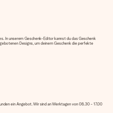
nkes. In unserem Geschenk-Editor kannst du das Geschenk
angebotenen Designs, um deinem Geschenk die perfekte
u verwenden. Wenn du dir nicht sicher bist, ob dein Bild die
das du bestellen möchtest. Unser Kundenservice kann dann die
tei verwenden? Kontaktiere bitte unseren Kundenservice, dort
Stunden ein Angebot. Wir sind an Werktagen von 08.30 - 17.00