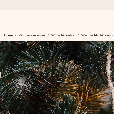
Heute bestellt, in 1 Werktag verschickt
Home
Wohnaccessoires
Wohndekoration
Weihnachtsdekoratio
Wir bereiten dein Geschenk sorgfältig vor und schicken es bli
zählt.
4,8 (basierend auf +15.000 Bewertungen)
Unsere Geschenke begeistern. Kunden bewerten uns mit 4,8 be
+49 39292 929695
Montag - Freitag : 8:30 - 17:00 Uhr
Samstag - Sonntag : 8:30 - 13:00 Uhr