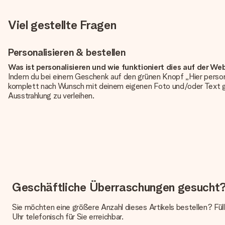
Viel gestellte Fragen
Personalisieren & bestellen
Was ist personalisieren und wie funktioniert dies auf der We
Indem du bei einem Geschenk auf den grünen Knopf „Hier person
komplett nach Wunsch mit deinem eigenen Foto und/oder Text g
Ausstrahlung zu verleihen.
Ist die Personalisierung im Preis enthalten?
Der auf der Website angezeigte Preis ist inklusive der Personalisi
Hat mein Foto die richtige Qualität?
Wir möchten sicherstellen, dass du mit deinem Geschenk rundum zu
erforderliche Qualität aufweist, wende dich bitte an unseren 
Qualität für dich überprüfen!
Geschäftliche Überraschungen gesucht
Welche Dateien kann ich hochladen?
Es können JPG und PNG Dateien in unseren Editor hochgeladen w
Sie möchten eine größere Anzahl dieses Artikels bestellen? Fül
wird dir gerne weitergeholfen, sodass du dein Geschenk gestalte
Uhr telefonisch für Sie erreichbar.