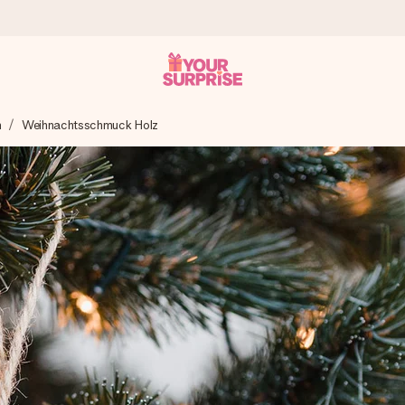
n
Weihnachtsschmuck Holz
tzschnell – damit du es genau zum richtigen Zeitpunkt überreichen 
i Google Reviews (Gesamtergebnis aller Länder, in die wir versen