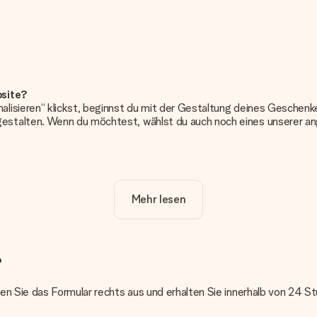
bsite?
alisieren“ klickst, beginnst du mit der Gestaltung deines Gesche
estalten. Wenn du möchtest, wählst du auch noch eines unserer 
erung. So ist und bleibt es übersichtlich!
Mehr lesen
frieden bist. Deshalb ist es wichtig, qualitativ hochwertige Fotos z
Kundenservice und füge dein Foto zusammen mit dem Geschenk bei, 
?
erden. Ist dies zu technisch oder möchtest du eine andere Bildda
len Sie das Formular rechts aus und erhalten Sie innerhalb von 24 
n kannst!