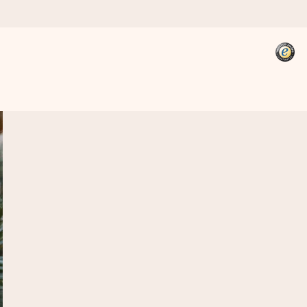
kannst, wenn es am meisten
den).