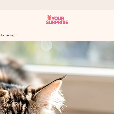
ik-Tiernapf
tzschnell – damit du es genau zum richtigen Zeitpunkt überreichen 
i Google Reviews (Gesamtergebnis aller Länder, in die wir versen