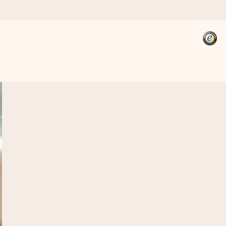
kannst, wenn es am meisten
den).