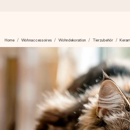
Heute bestellt, in 1 Werktag verschickt
Home
Wohnaccessoires
Wohndekoration
Tierzubehör
Keram
Wir bereiten dein Geschenk sorgfältig vor und schicken es bli
zählt.
4,8 (basierend auf +15.000 Bewertungen)
Unsere Geschenke begeistern. Kunden bewerten uns mit 4,8 be
+49 39292 929695
Montag - Freitag : 8:30 - 17:00 Uhr
Samstag - Sonntag : 8:30 - 13:00 Uhr