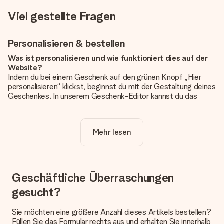
Viel gestellte Fragen
Personalisieren & bestellen
Was ist personalisieren und wie funktioniert dies auf der
Website?
Indem du bei einem Geschenk auf den grünen Knopf „Hier
personalisieren“ klickst, beginnst du mit der Gestaltung deines
Geschenkes. In unserem Geschenk-Editor kannst du das
Geschenk komplett nach Wunsch mit deinem eigenen Foto
und/oder Text gestalten. Wenn du möchtest, wählst du auch
noch eines unserer angebotenen Designs, um deinem
Mehr lesen
Geschenk die perfekte Ausstrahlung zu verleihen.
Ist die Personalisierung im Preis enthalten?
Der auf der Website angezeigte Preis ist inklusive der
Personalisierung. So ist und bleibt es übersichtlich!
Geschäftliche Überraschungen
gesucht?
Hat mein Foto die richtige Qualität?
Wir möchten sicherstellen, dass du mit deinem Geschenk
rundum zufrieden bist. Deshalb ist es wichtig, qualitativ
Sie möchten eine größere Anzahl dieses Artikels bestellen?
hochwertige Fotos zu verwenden. Wenn du dir nicht sicher
Füllen Sie das Formular rechts aus und erhalten Sie innerhalb