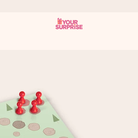
tzschnell – damit du es genau zum richtigen Zeitpunkt überreichen 
i Google Reviews (Gesamtergebnis aller Länder, in die wir versen