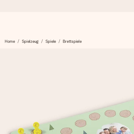
Heute bestellt, in 1 Werktag verschickt
Home
Spielzeug
Spiele
Brettspiele
Wir bereiten dein Geschenk sorgfältig vor und schicken es bli
zählt.
4,8 (basierend auf +15.000 Bewertungen)
Unsere Geschenke begeistern. Kunden bewerten uns mit 4,8 be
+49 39292 929695
Montag - Freitag : 8:30 - 17:00 Uhr
Samstag - Sonntag : 8:30 - 13:00 Uhr