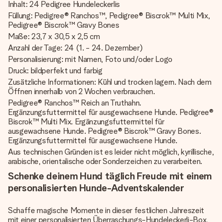
Inhalt: 24 Pedigree Hundeleckerlis
Füllung: Pedigree® Ranchos™, Pedigree® Biscrok™ Multi Mix,
Pedigree® Biscrok™ Gravy Bones
Maße: 23,7 x 30,5 x 2,5 cm
Anzahl der Tage: 24 (1. - 24. Dezember)
Personalisierung: mit Namen, Foto und/oder Logo
Druck: bildperfekt und farbig
Zusätzliche Informationen: Kühl und trocken lagern. Nach dem
Öffnen innerhalb von 2 Wochen verbrauchen.
Pedigree® Ranchos™ Reich an Truthahn.
Ergänzungsfuttermittel für ausgewachsene Hunde. Pedigree®
Biscrok™ Multi Mix. Ergänzungsfuttermittel für
ausgewachsene Hunde. Pedigree® Biscrok™ Gravy Bones.
Ergänzungsfuttermittel für ausgewachsene Hunde.
Aus technischen Gründen ist es leider nicht möglich, kyrillische,
arabische, orientalische oder Sonderzeichen zu verarbeiten.
Schenke deinem Hund täglich Freude mit einem
personalisierten Hunde-Adventskalender
Schaffe magische Momente in dieser festlichen Jahreszeit
mit einer personalisierten Überraschungs-Hundeleckerli-Box,