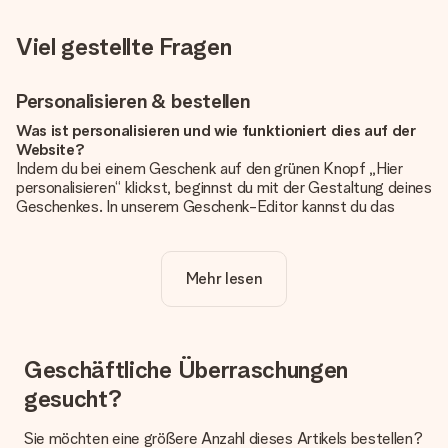
Viel gestellte Fragen
Personalisieren & bestellen
Was ist personalisieren und wie funktioniert dies auf der
Website?
Indem du bei einem Geschenk auf den grünen Knopf „Hier
personalisieren“ klickst, beginnst du mit der Gestaltung deines
Geschenkes. In unserem Geschenk-Editor kannst du das
Geschenk komplett nach Wunsch mit deinem eigenen Foto
und/oder Text gestalten. Wenn du möchtest, wählst du auch
noch eines unserer angebotenen Designs, um deinem
Mehr lesen
Geschenk die perfekte Ausstrahlung zu verleihen.
Ist die Personalisierung im Preis enthalten?
Der auf der Website angezeigte Preis ist inklusive der
Personalisierung. So ist und bleibt es übersichtlich!
Geschäftliche Überraschungen
gesucht?
Hat mein Foto die richtige Qualität?
Wir möchten sicherstellen, dass du mit deinem Geschenk
rundum zufrieden bist. Deshalb ist es wichtig, qualitativ
Sie möchten eine größere Anzahl dieses Artikels bestellen?