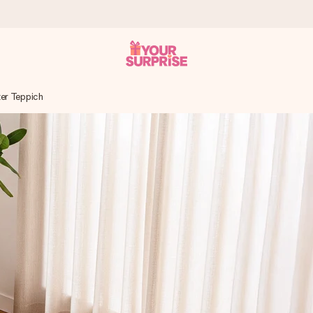
er Teppich
tzschnell – damit du es genau zum richtigen Zeitpunkt überreichen 
i Google Reviews (Gesamtergebnis aller Länder, in die wir versen