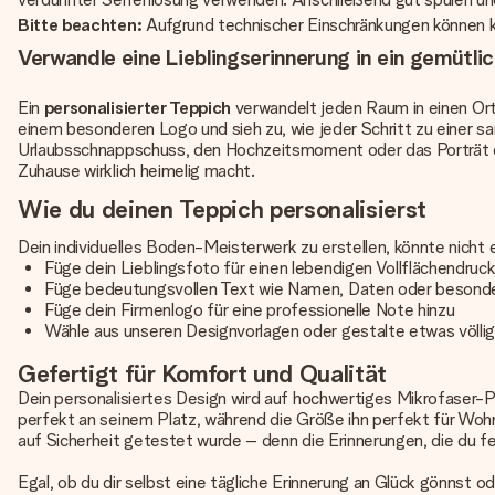
Bitte beachten:
Aufgrund technischer Einschränkungen können kyr
Verwandle eine Lieblingserinnerung in ein gemütli
Ein
personalisierter Teppich
verwandelt jeden Raum in einen Ort
einem besonderen Logo und sieh zu, wie jeder Schritt zu einer san
Urlaubsschnappschuss, den Hochzeitsmoment oder das Porträt dein
Zuhause wirklich heimelig macht.
Wie du deinen Teppich personalisierst
Dein individuelles Boden-Meisterwerk zu erstellen, könnte nicht e
Füge dein Lieblingsfoto für einen lebendigen Vollflächendruck
Füge bedeutungsvollen Text wie Namen, Daten oder besonde
Füge dein Firmenlogo für eine professionelle Note hinzu
Wähle aus unseren Designvorlagen oder gestalte etwas völlig
Gefertigt für Komfort und Qualität
Dein personalisiertes Design wird auf hochwertiges Mikrofaser-P
perfekt an seinem Platz, während die Größe ihn perfekt für Wo
auf Sicherheit getestet wurde – denn die Erinnerungen, die du fei
Egal, ob du dir selbst eine tägliche Erinnerung an Glück gönnst 