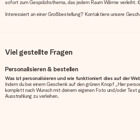
sofort zum Gesprächsthema, das jedem Raum Wärme verleiht.
G
Interessiert an einer Großbestellung? Kontaktiere unsere Gesch
Viel gestellte Fragen
Personalisieren & bestellen
Was ist personalisieren und wie funktioniert dies auf der We
Indem du bei einem Geschenk auf den grünen Knopf „Hier person
komplett nach Wunsch mit deinem eigenen Foto und/oder Text g
Ausstrahlung zu verleihen.
Ist die Personalisierung im Preis enthalten?
Der auf der Website angezeigte Preis ist inklusive der Personalisi
Hat mein Foto die richtige Qualität?
Wir möchten sicherstellen, dass du mit deinem Geschenk rundum zu
erforderliche Qualität aufweist, wende dich bitte an unseren 