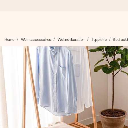
Heute bestellt, in 1 Werktag verschickt
Home
Wohnaccessoires
Wohndekoration
Teppiche
Bedruckt
Wir bereiten dein Geschenk sorgfältig vor und schicken es bli
zählt.
4,8 (basierend auf +15.000 Bewertungen)
Unsere Geschenke begeistern. Kunden bewerten uns mit 4,8 be
+49 39292 929695
Montag - Freitag : 8:30 - 17:00 Uhr
Samstag - Sonntag : 8:30 - 13:00 Uhr