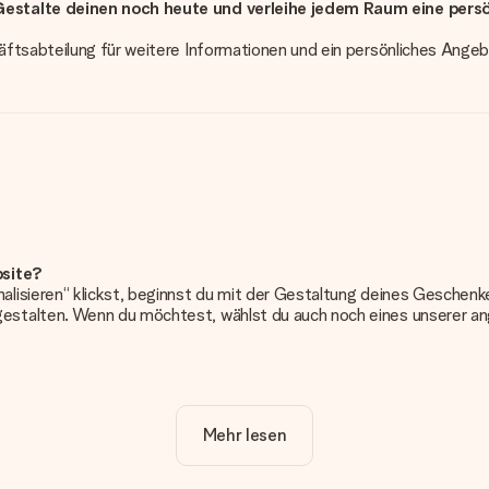
estalte deinen noch heute und verleihe jedem Raum eine persön
äftsabteilung für weitere Informationen und ein persönliches Angeb
bsite?
alisieren“ klickst, beginnst du mit der Gestaltung deines Gesche
estalten. Wenn du möchtest, wählst du auch noch eines unserer 
erung. So ist und bleibt es übersichtlich!
Mehr lesen
frieden bist. Deshalb ist es wichtig, qualitativ hochwertige Fotos z
Kundenservice und füge dein Foto zusammen mit dem Geschenk bei, 