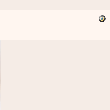
kannst, wenn es am meisten
den).