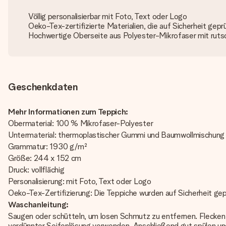
Völlig personalisierbar mit Foto, Text oder Logo
Oeko-Tex-zertifizierte Materialien, die auf Sicherheit gep
Hochwertige Oberseite aus Polyester-Mikrofaser mit rut
Geschenkdaten
Mehr Informationen zum Teppich:
Obermaterial: 100 % Mikrofaser-Polyester
Untermaterial: thermoplastischer Gummi und Baumwollmischung
Grammatur: 1930 g/m²
Größe: 244 x 152 cm
Druck: vollflächig
Personalisierung: mit Foto, Text oder Logo
Oeko-Tex-Zertifizierung: Die Teppiche wurden auf Sicherheit ge
Waschanleitung:
Saugen oder schütteln, um losen Schmutz zu entfernen. Flecken v
verdünnter Seifenlösung verwenden. Anschließend gut spülen un