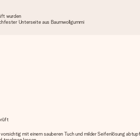
rüft wurden
schfester Unterseite aus Baumwollgummi
prüft
orsichtig mit einem sauberen Tuch und milder Seifenlösung abtupfe
d trocknen lassen.