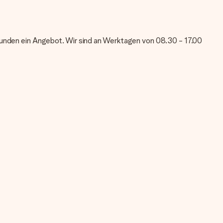
tei verwenden? Kontaktiere bitte unseren Kundenservice, dort
Stunden ein Angebot. Wir sind an Werktagen von 08.30 - 17.00
re bitte unseren Kundenservice, dort wird dir gerne
chtest. Auf diese Karte kannst du eine persönliche Nachricht
omit ist dein Geschenk automatisch zum Verschenken bereit oder