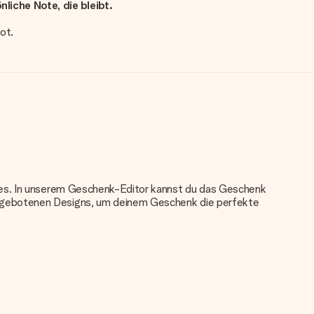
liche Note, die bleibt.
ot.
nkes. In unserem Geschenk-Editor kannst du das Geschenk
angebotenen Designs, um deinem Geschenk die perfekte
u verwenden. Wenn du dir nicht sicher bist, ob dein Bild die
das du bestellen möchtest. Unser Kundenservice kann dann die