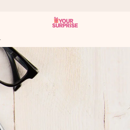
r
tzschnell – damit du es genau zum richtigen Zeitpunkt überreichen 
i Google Reviews (Gesamtergebnis aller Länder, in die wir versen