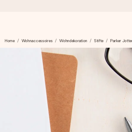
Heute bestellt, in 1 Werktag verschickt
Home
Wohnaccessoires
Wohndekoration
Stifte
Parker Jotte
Wir bereiten dein Geschenk sorgfältig vor und schicken es bli
zählt.
4,8 (basierend auf +15.000 Bewertungen)
Unsere Geschenke begeistern. Kunden bewerten uns mit 4,8 be
+49 39292 929695
Montag - Freitag : 8:30 - 17:00 Uhr
Samstag - Sonntag : 8:30 - 13:00 Uhr