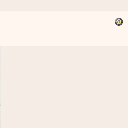
kannst, wenn es am meisten
den).