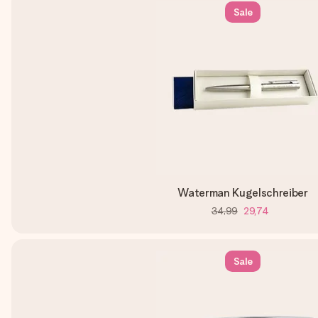
Sale
Waterman Kugelschreiber
34,99
29,74
Sale